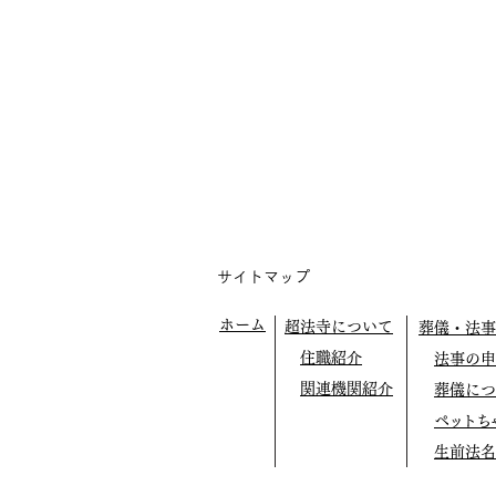
サイトマップ
ホーム
超法寺について
葬儀・法事
住職紹介
法事の申
関連機関紹介
葬儀につ
ペットち
生前法名