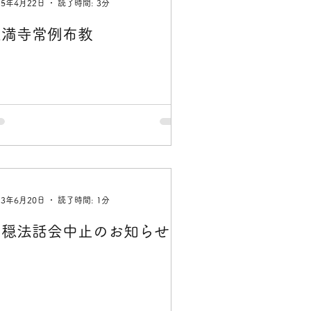
25年4月22日
読了時間: 3分
正満寺常例布教
23年6月20日
読了時間: 1分
安穏法話会中止のお知らせ