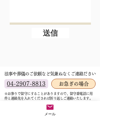
送信
法事や葬儀のご依頼など気兼ねなくご連絡ださい
04-2907-8813
お急ぎの場合
※お参りで留守にすることがありますので、留守番電話に用
件と連絡先を入れてくだされば折り返しご連絡いたします。
サイトマップ
メール
ホーム
超法寺について
住職ブログ
住職紹介
住職のおススメ