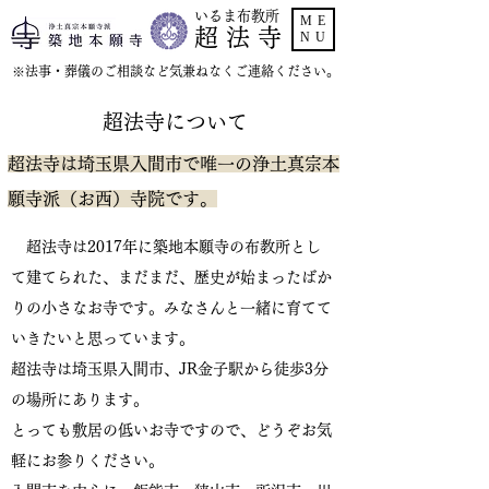
いるま布教所
ME
超 法 寺
NU
​※法事・葬儀のご相談など気兼ねなくご連絡ください。
超法寺について
超法寺は埼玉県入間市で唯一の浄土真宗本
願寺派（お西）寺院です。
超法寺は2017年に築地本願寺の布教所とし
て建てられた、まだまだ、歴史が始まったばか
りの小さなお寺です。みなさんと一緒に育てて
いきたいと思っています。
超法寺は埼玉県入間市、JR金子駅から徒歩3分
の場所にあります。​
とっても敷居の低いお寺ですので、どうぞお気
軽にお参りください。