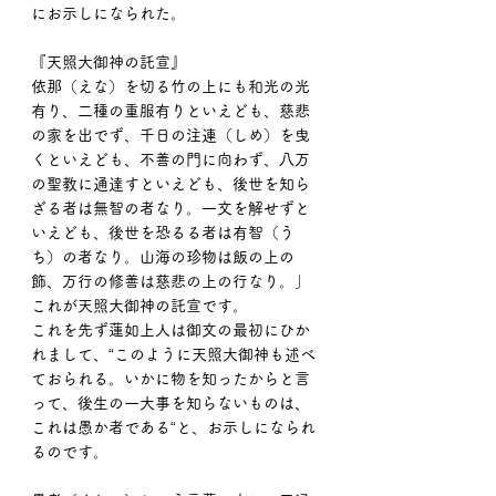
にお示しになられた。
『天照大御神の託宣』
依那（えな）を切る竹の上にも和光の光
有り、二種の重服有りといえども、慈悲
の家を出でず、千日の注連（しめ）を曳
くといえども、不善の門に向わず、八万
の聖教に通達すといえども、後世を知ら
ざる者は無智の者なり。一文を解せずと
いえども、後世を恐るる者は有智（う
ち）の者なり。山海の珍物は飯の上の
飾、万行の修善は慈悲の上の行なり。」
これが天照大御神の託宣です。
これを先ず蓮如上人は御文の最初にひか
れまして、“このように天照大御神も述べ
ておられる。いかに物を知ったからと言
って、後生の一大事を知らないものは、
これは愚か者である“と、お示しになられ
るのです。