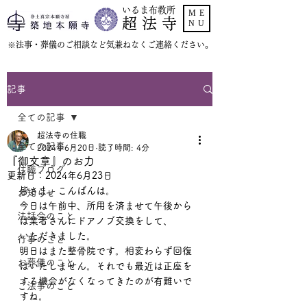
いるま布教所
ME
超 法 寺
NU
​※法事・葬儀のご相談など気兼ねなくご連絡ください。
記事
全ての記事
超法寺の住職
全ての記事
2024年6月20日
読了時間: 4分
『御文章』のお力
住職ブログ
更新日：
2024年6月23日
皆さま、こんばんは。
お知らせ
今日は午前中、所用を済ませて午後から
法話会のこと
は業者さんにドアノブ交換をして、
いただきました。
行事のこと
明日はまた整骨院です。相変わらず回復
お葬儀のこと
はいたしません。それでも最近は正座を
する機会がなくなってきたのが有難いで
ご法事のこと
すね。