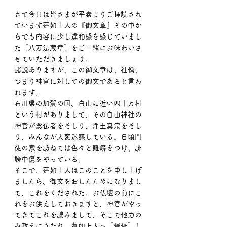
さて今日は皆さまが平素よりご拝読され
ています蓮如上人の『御文章』その中か
らでも内容に少し違和感を感じていまし
た［八万法蔵章］をご一緒にお味わいさ
せていただきましょう。
諸説ありますが、この御文章は、社僧、
つまり神官に対しての御文であると言わ
れます。
石川県の加賀の国、白山に近い四十万村
という村がありまして、その白山神社の
神官が念仏者をそしり、浄土真宗をそし
り、みんなが大変迷惑している。日頃門
徒の家を訪ねては色々と難癖をつけ、誹
謗中傷をやっている。
そこで、蓮如上人はこのことを申し上げ
ましたら、御文をおしたためになりまし
て、これをくだされた。お仏壇の前にこ
れをお供えしておきますと、神官がやっ
てきてこれを読みまして、そこで他力の
み教えにうたれ、蓮如上人へ［帰依］し