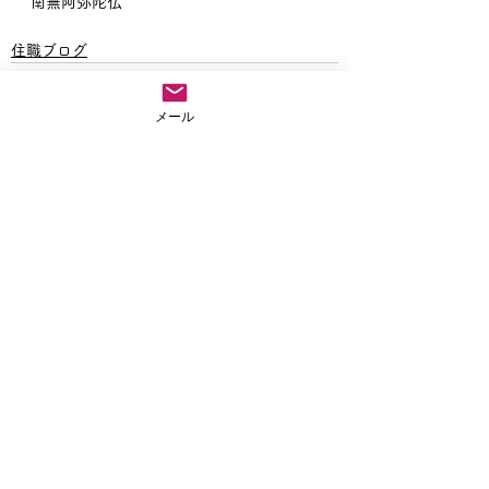
南無阿弥陀仏
住職ブログ
メール
すべて表示
最新記事