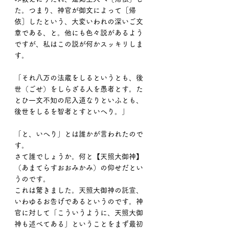
た。つまり、神官が御文によって［帰
依］したという、大変いわれの深いご文
章である、と。他にも色々説があるよう
ですが、私はこの説が何かスッキリしま
す。
「それ八万の法蔵をしるというとも、後
世（ごせ）をしらざる人を愚者とす。た
とひ一文不知の尼入道なりといふとも、
後世をしるを智者とすといへり。」
「と、いへり」とは誰かが言われたので
す。
さて誰でしょうか。何と【天照大御神】
（あまてらすおおみかみ）の仰せだとい
うのです。
これは驚きました。天照大御神の託宣、
いわゆるお告げであるというのです。神
官に対して「こういうように、天照大御
神も述べてある」ということをまず最初