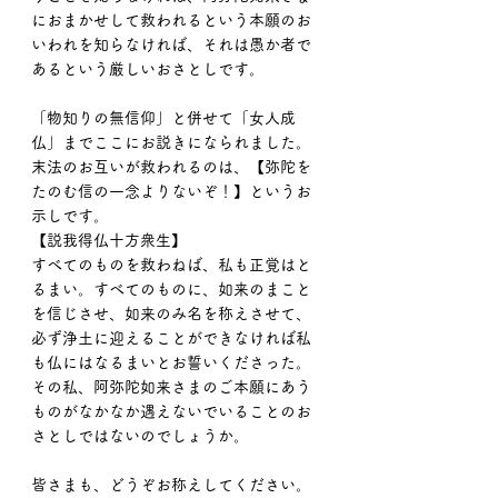
におまかせして救われるという本願のお
いわれを知らなければ、それは愚か者で
あるという厳しいおさとしです。
「物知りの無信仰」と併せて「女人成
仏」までここにお説きになられました。
末法のお互いが救われるのは、【弥陀を
たのむ信の一念よりないぞ！】というお
示しです。
【説我得仏十方衆生】
すべてのものを救わねば、私も正覚はと
るまい。すべてのものに、如来のまこと
を信じさせ、如来のみ名を称えさせて、
必ず浄土に迎えることができなければ私
も仏にはなるまいとお誓いくださった。
その私、阿弥陀如来さまのご本願にあう
ものがなかなか遇えないでいることのお
さとしではないのでしょうか。
皆さまも、どうぞお称えしてください。