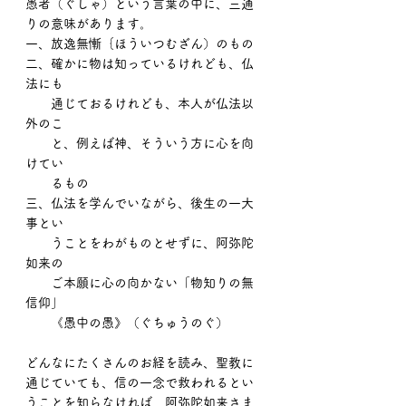
愚者（ぐしゃ）という言葉の中に、三通
りの意味があります。
一、放逸無慚｛ほういつむざん）のもの
二、確かに物は知っているけれども、仏
法にも
　　通じておるけれども、本人が仏法以
外のこ
　　と、例えば神、そういう方に心を向
けてい
　　るもの
三、仏法を学んでいながら、後生の一大
事とい
　　うことをわがものとせずに、阿弥陀
如来の
　　ご本願に心の向かない「物知りの無
信仰」
　　《愚中の愚》（ぐちゅうのぐ）
どんなにたくさんのお経を読み、聖教に
通じていても、信の一念で救われるとい
うことを知らなければ、阿弥陀如来さま