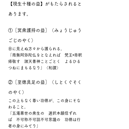
【現生十種の益】がもたらされると
あります。
①［冥衆護持の益］（みょうじゅう
ごじのやく）
目に見えぬ方々から護られる。
「南無阿弥陀仏をとなえれば　梵王•帝釈
帰敬す　諸天善神ことごとく　よるひる
つねにまもるなり」〈和讃〉
②［至徳具足の益］（しとくぐそく
のやく）
この上もなく尊い功徳が、この身にそな
わること。
「五濁悪世の衆生の　選択本願信ずれ
ば　不可称不可説不可思議の　功徳は行
者の身にみてり」