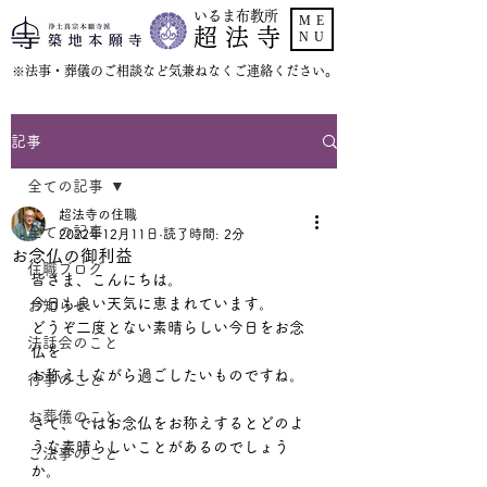
いるま布教所
ME
超 法 寺
NU
​※法事・葬儀のご相談など気兼ねなくご連絡ください。
記事
全ての記事
超法寺の住職
全ての記事
2022年12月11日
読了時間: 2分
お念仏の御利益
住職ブログ
皆さま、こんにちは。
今日も良い天気に恵まれています。
お知らせ
どうぞ二度とない素晴らしい今日をお念
法話会のこと
仏を
お称えしながら過ごしたいものですね。
行事のこと
お葬儀のこと
さて、ではお念仏をお称えするとどのよ
うな素晴らしいことがあるのでしょう
ご法事のこと
か。