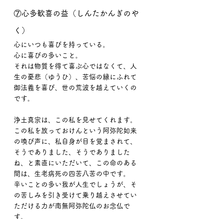
⑦心多歓喜の益（しんたかんぎのや
く）
心にいつも喜びを持っている。
心に喜びの多いこと。
それは物質を得て喜ぶ心ではなくて、人
生の憂悲（ゆうひ）、苦悩の縁にふれて
御法義を喜び、世の荒波を越えていくの
です。
浄土真宗は、この私を見せてくれます。
この私を放っておけんという阿弥陀如来
の喚び声に、私自身が目を覚まされて、
そうでありました、そうでありました
ね、と素直にいただいて、この命のある
間は、生老病死の四苦八苦の中です。
辛いことの多い我が人生でしょうが、そ
の苦しみを引き受けて乗り越えさせてい
ただける力が南無阿弥陀仏のお念仏で
す。