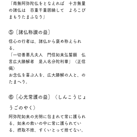
「南無阿弥陀仏をとなえれば　十方無量
の諸仏は　百重千重囲繞して　よろこび
まもりたまふなり」
⑤［諸仏称讃の益］
信心の行者は、諸仏から褒め称えられ
る。
「一切善悪凡夫人　門信如来弘誓願　仏
言広大勝解者　是人名分陀利華」〈正信
偈〉
お念仏を喜ぶ人を、広大勝解の人と、の
たまへり。
⑥［心光常護の益］（しんこうじょ
うごのやく）
阿弥陀如来の光明に包まれて常に護られ
る。如来の救いの中に常に護られてい
る。摂取不捨、すくいとって捨てない。