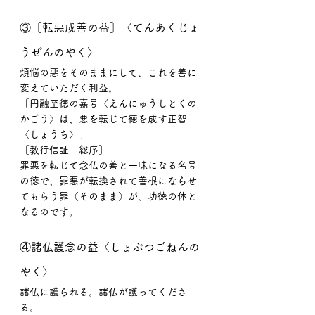
③［転悪成善の益］〈てんあくじょ
うぜんのやく〉
煩悩の悪をそのままにして、これを善に
変えていただく利益。
「円融至徳の嘉号〈えんにゅうしとくの
かごう〉は、悪を転じて徳を成す正智
〈しょうち〉」
［教行信証　総序］
罪悪を転じて念仏の善と一味になる名号
の徳で、罪悪が転換されて善根にならせ
てもらう罪（そのまま）が、功徳の体と
なるのです。
④諸仏護念の益〈しょぶつごねんの
やく〉
諸仏に護られる。諸仏が護ってくださ
る。