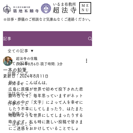
いるま布教所
ME
超 法 寺
NU
​※法事・葬儀のご相談など気兼ねなくご連絡ください。
記事
全ての記事
超法寺の住職
全ての記事
2024年8月6日
読了時間: 3分
一本の鉛筆
住職ブログ
更新日：
2024年8月11日
皆さま、こんばんは。
お知らせ
広島に原爆が世界で初めて投下された悲
法話会のこと
劇の日です。毎年思っていますがネット
社会の中で「文字」によって人を幸せに
行事のこと
したり不幸にしてしまったり、はたまた
お葬儀のこと
地獄のような世界にしてしまったりする
昨今です。私も時に激しい投稿で皆さま
ご法事のこと
にご迷惑をおかけしていることでしょ