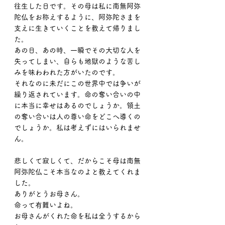
往生した日です。その母は私に南無阿弥
陀仏をお称えするように、阿弥陀さまを
支えに生きていくことを教えて帰りまし
た。
あの日、あの時、一瞬でその大切な人を
失ってしまい、自らも地獄のような苦し
みを味わわれた方がいたのです。
それなのに未だにこの世界中では争いが
繰り返されています。命の奪い合いの中
に本当に幸せはあるのでしょうか。領土
の奪い合いは人の尊い命をどこへ導くの
でしょうか。私は考えずにはいられませ
ん。
悲しくて寂しくて、だからこそ母は南無
阿弥陀仏こそ本当なのよと教えてくれま
した。
ありがとうお母さん。
命って有難いよね。
お母さんがくれた命を私は全うするから