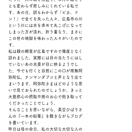
とも変わらず悲しみにくれている私で
す。あの日、訳もわからず「ピカ、ド
ン！」で全てを失った人々。広島市の川
という川には水を求めて丸こげになって
しまった方が流れ、折り重なり、まさに
この世の地獄を味わった人々がいたので
す。
私は親の郷里が広島ですので幾度となく
訪れました。実際には目の当たりにはし
ていないあの光景が目に映るようでし
た。今でも行くと自然にこの口が南無阿
弥陀仏、ナンマンダブツと声となり出て
まいります。阿弥陀さまはどのような思
いで見ておられたのでしょうか。きっと
大慈悲心の摂取不捨のお心で抱き取って
くださったことでしょう。
そんなことを思いながら、美空ひばりさ
んの『一本の鉛筆』を聴きながらブログ
を書いています。
昨日は母の命日。私の大切な大切な人の