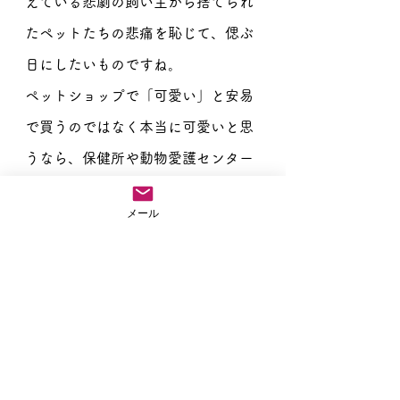
えている悲劇の飼い主から捨てられ
たペットたちの悲痛を恥じて、偲ぶ
日にしたいものですね。
ペットショップで「可愛い」と安易
で買うのではなく本当に可愛いと思
うなら、保健所や動物愛護センター
を訪ねて【保護】して育ててあげる
メール
ことや【里親】になることが本当の
愛犬家、愛猫家というのでは無いで
しょうか。
私も初めての時は、千葉市動物愛護
センターでいただいてきました。た
くさん学びをいただきました。その