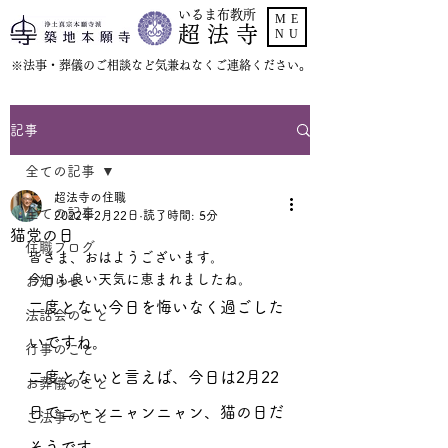
いるま布教所
ME
超 法 寺
NU
​※法事・葬儀のご相談など気兼ねなくご連絡ください。
記事
全ての記事
超法寺の住職
全ての記事
2022年2月22日
読了時間: 5分
猫党の日
住職ブログ
皆さま、おはようございます。
今日も良い天気に恵まれましたね。
お知らせ
二度とない今日を悔いなく過ごした
法話会のこと
いですね。
行事のこと
二度とないと言えば、今日は2月22
お葬儀のこと
日でニャンニャンニャン、猫の日だ
ご法事のこと
そうです。