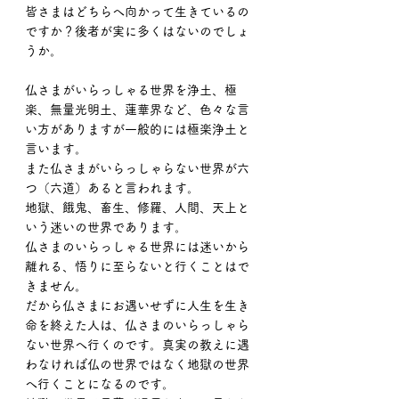
皆さまはどちらへ向かって生きているの
ですか？後者が実に多くはないのでしょ
うか。
仏さまがいらっしゃる世界を浄土、極
楽、無量光明土、蓮華界など、色々な言
い方がありますが一般的には極楽浄土と
言います。
また仏さまがいらっしゃらない世界が六
つ（六道）あると言われます。
地獄、餓鬼、畜生、修羅、人間、天上と
いう迷いの世界であります。
仏さまのいらっしゃる世界には迷いから
離れる、悟りに至らないと行くことはで
きません。
だから仏さまにお遇いせずに人生を生き
命を終えた人は、仏さまのいらっしゃら
ない世界へ行くのです。真実の教えに遇
わなければ仏の世界ではなく地獄の世界
へ行くことになるのです。