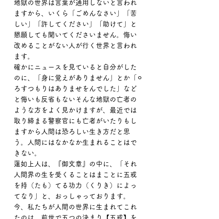
地獄の世界は言葉が通用しないと言われ
ますから、いくら「ごめんなさい」「苦
しい」「許してください」「助けて」と
懇願しても聞いてくださいません。悔い
改めることがない人が行く世界と言われ
ます。
確かにニュースを見ていると自分がした
のに、「身に覚えがありません」とか「⚪︎
ろすつもりはありませをんでした」など
と悔いも反省もないそんな地獄の亡者の
ような方をよく見かけますが、最近では
取り締まる警察官にも亡者がいたりもし
ますから人間は恐ろしい生き方だと思
う。人間にはなかなか生まれることはで
きない。
蓮如上人は、『御文章』の中に、「それ
人間界の生を受くることはまことに五戒
を持（たも）てる功力（くりき）によっ
てなり」と、おっしゃっております。
今、私たちが人間の世界に生まれてこれ
たのは、前世で五つの決まり【五戒】を