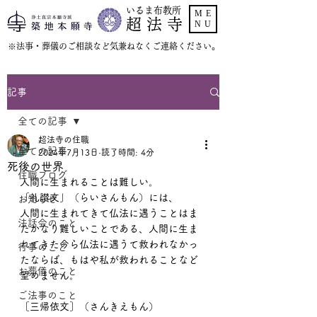
いるま布教所
ME
超 法 寺
NU
​※法事・葬儀のご相談など気兼ねなくご連絡ください。
記事
全ての記事
超法寺の住職
全ての記事
2024年7月13日
読了時間: 4分
死後の世界
住職ブログ
人間に生まれることは難しい。
「礼讃文」（らいさんもん）には、
お知らせ
人間に生まれてきて仏法に遇うことはま
法話会のこと
たかなり難しいことである、人間に生ま
れてきた今ら仏法に遇うて救われなかっ
行事のこと
たならば、もはや私が救われることなど
お葬儀のこと
望めません。
ご法事のこと
［三帰依文］（さんきえもん）