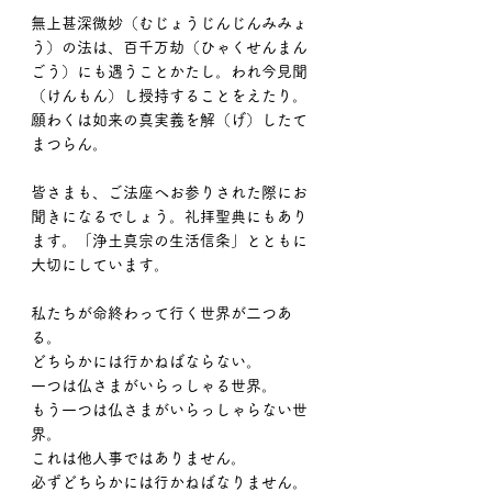
無上甚深微妙（むじょうじんじんみみょ
う）の法は、百千万劫（ひゃくせんまん
ごう）にも遇うことかたし。われ今見聞
（けんもん）し授持することをえたり。
願わくは如来の真実義を解（げ）したて
まつらん。
皆さまも、ご法座へお参りされた際にお
聞きになるでしょう。礼拝聖典にもあり
ます。「浄土真宗の生活信条」とともに
大切にしています。
私たちが命終わって行く世界が二つあ
る。
どちらかには行かねばならない。
一つは仏さまがいらっしゃる世界。
もう一つは仏さまがいらっしゃらない世
界。
これは他人事ではありません。
必ずどちらかには行かねばなりません。