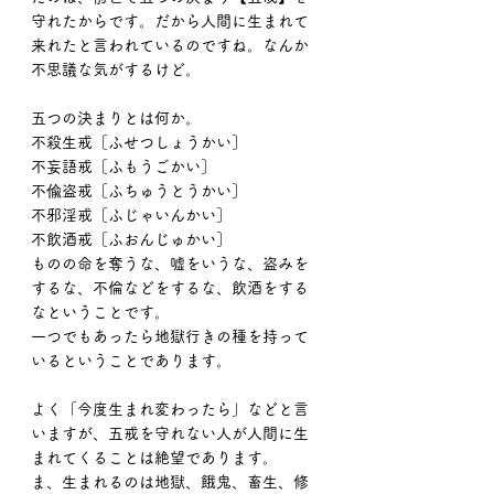
守れたからです。だから人間に生まれて
来れたと言われているのですね。なんか
不思議な気がするけど。
五つの決まりとは何か。
不殺生戒［ふせつしょうかい］
不妄語戒［ふもうごかい］
不偸盗戒［ふちゅうとうかい］
不邪淫戒［ふじゃいんかい］
不飲酒戒［ふおんじゅかい］
ものの命を奪うな、嘘をいうな、盗みを
するな、不倫などをするな、飲酒をする
なということです。
一つでもあったら地獄行きの種を持って
いるということであります。
よく「今度生まれ変わったら」などと言
いますが、五戒を守れない人が人間に生
まれてくることは絶望であります。
ま、生まれるのは地獄、餓鬼、畜生、修