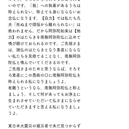
いのです。「我」への執着があるうちは
称えられない、称えても身にならないお
念仏になります。【自力】では私たち凡
夫「死ぬまで煩悩から離れられない」は
救われません。だから阿弥陀如来は【他
力】のはたらきを南無阿弥陀仏に込めて
喚び続けておられるのです。ご先祖さま
は、諸仏のはたらきとなり素直にならな
い私たちを見捨てることなく、南無阿弥
陀仏と喚んでいてくださるのです。
ご先祖さまのためと思うならば、そろそ
ろ素直にこの愚痴の口に南無阿弥陀仏を
称えられる私になりましょうよ。
有難うというなら、南無阿弥陀仏と称え
ましょう。そして何があってもお浄土に
生まれさせていただいて仏さまにならせ
ていただきますと言える私になりましょ
うよ。
東日本大震災の被災者で未だ見つからず