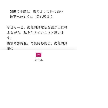
   如来の本願は   風のように身に添い
   地下水の如くに   流れ続ける
今日も一日、南無阿弥陀仏を我が口に称
えながら、私を生きていこうと思いま
す。
南無阿弥陀仏、南無阿弥陀仏、南無阿弥
陀仏
住職ブログ
メール
すべて表示
最新記事