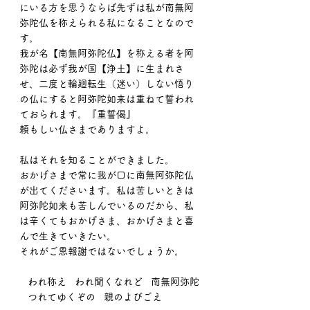
にいる方を思うならば先ずは私が南無阿
弥陀仏を称えられる私になることなので
す。
我が名【南無阿弥陀仏】を称える者を阿
弥陀は必ず我が国【浄土】に生まれさ
せ、二度と輪廻転生（迷い）しない悟り
の仏にすると阿弥陀如来は重ねて誓われ
ておられます。『重誓偈』
頼もしい仏さまでありますよ。
私はそれを知ることができました。
おかげさまで常に我が口に南無阿弥陀仏
が出てくださいます。私は苦しいときは
阿弥陀如来も苦しんでいるのだから、私
は辛くてもおかげさま、おかげさまと喜
んで生きていきたい。
それがご恩報謝ではないでしょうか。
   われ称え   われ聞くなれど   南無阿弥陀
   つれてゆくぞの   親のよびごえ