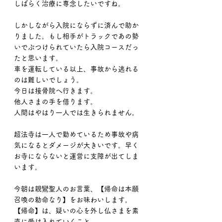
しばらく治療に専念したいですね。
しかしながら入院にならずに済んで助か
りました。もし相手がトラックであの勢
いでぶつけられていたら入院コースだっ
たと思います。
車を運転している以上、事故から逃れる
のは難しいでしょう。
今日は接骨院へ行きます。
他人さまの手を借ります。
人間はやはり一人では生きられません。
超法寺は一人で勤めているため事故や病
気になるとダメージが大きいです。早く
お寺にならないと運営に支障が出てしま
います。
今朝は親鸞聖人のお言葉、【帰命は本願
召喚の勅命なり】をお味わいします。
【帰命】は、疑いの心を外し仏さまを素
直に受け入れていくこと。