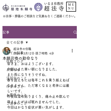
いるま布教所
ME
超 法 寺
NU
​※法事・葬儀のご相談など気兼ねなくご連絡ください。
記事
全ての記事
超法寺の住職
全ての記事
2024年3月12日
読了時間: 4分
本願召喚の勅命なり
住職ブログ
皆さま、おはようございます。
今朝はまた寒い朝になりました。
お知らせ
また雨になりそうですね。
法話会のこと
春を迎えるには毎年これを乗り越えねば
なりません。ただ寒くなると老体には厳
行事のこと
しいです。
お葬儀のこと
昨夜は湿布貼りまくり、痛み止め飲んで
寝ましたがほぼ眠れませんでした。
ご法事のこと
今回はかなり症状が悪い気がします。