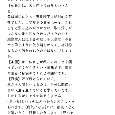
【勅命】は、天皇陛下の命令というこ
と。
昔は国民にとって天皇陛下は絶対的な存
在でした。天皇陛下の命令は一度出され
ますと引っ込みがつかない。取り消しが
つかない絶対的なためのだったのです。
親鸞聖人は仏さまの教えを天皇陛下の命
令と同じように取り消しがなく、絶対的
なものと味わわれたのではないでしょう
か。
【本願】は、仏さまが私たちのことを願
っていてくださるという意味です。真実
の世界に目覚めてくれよの願いです。
【召喚】呼び続けられている。
私たち人間というものは、自分は間違い
ない人生を生きていると思っています。
しかしながらそうではありません。
[老いる]というのに若いからと若さにとら
われます。[病気になる]のに、病気になる
と驚いたり、悲観したりします。[死んで