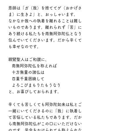
恩師は「ガ（我）を捨ててゲ（おかげさ
ま）に生きよ」と、おっしゃいます。
なかなか我への執着を離れることは難し
いものであります。離れられず「苦」に
あり続ける私たちを南無阿弥陀仏となり
包んでいてくださいます。だから辛くて
も幸せなのです。
親鸞聖人はご和讃に、
   南無阿弥陀仏を称えれば
   十方無量の諸仏は
   百重千重囲繞して
   よろこびまもりたもうなり
と、お喜びしておられます。
辛くても苦しくても阿弥陀如来は私とご
一緒にいてくださるのに「我」に執着し
て苦悩している私たちであります。だか
ら南無阿弥陀仏がこの口にいただけない
のです。号令をかけられても称えられな