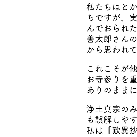
私たちはと
ちですが、
んでおられ
善太郎さん
から思われ
これこそが
お寺参りを
ありのまま
浄土真宗の
も誤解しや
私は『歎異