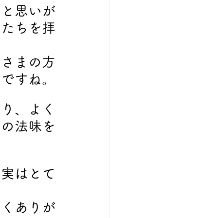
ると思いが
私たちを拝
仏さまの方
のですね。
あり、よく
んの法味を
、実はとて
よくありが