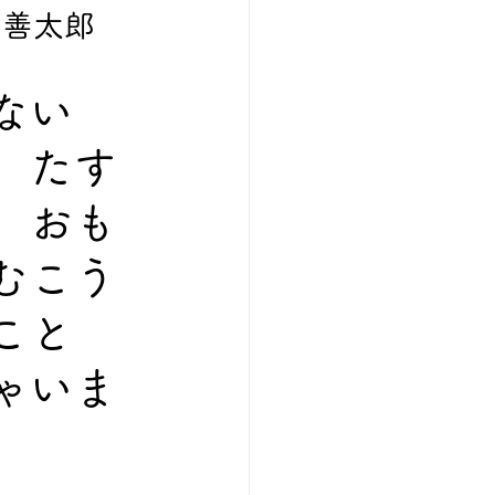
の善太郎
ない　
　たす
　おも
むこう
こと　
ゃいま