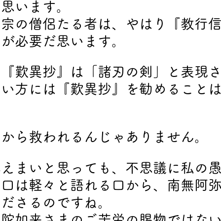
と思います。
真宗の僧侶たる者は、やはり『教行
とが必要だ思います。
、『歎異抄』は「諸刃の剣」と表現
ない方には『歎異抄』を勧めること
たから救われるんじゃありません。
称えまいと思っても、不思議に私の
悪口は軽々と語れる口から、南無阿
くださるのですね。
弥陀如来さまのご苦労の賜物ではな