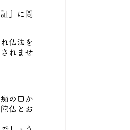
信証』に問
され仏法を
はされませ
愚痴の口か
弥陀仏とお
いでしょう