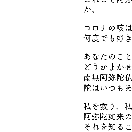
か。
コロナの咳
何度でも好
あなたのこ
どうかまか
南無阿弥陀
陀はいつも
私を救う、
阿弥陀如来
それを知る