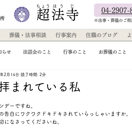
​ちょう ほ う じ
04-2907-
超法寺
教所
​※法事・葬儀のご
葬儀・法事相談
行事案内
住職のブログ
よ
知らせ
法話会のこと
行事のこと
お葬儀のこと
2年2月14日
読了時間: 2分
拝まれている私
ンデーですね。
の告白にワクワクドキドキされていらっしゃいますか。
切になさってくださいね。