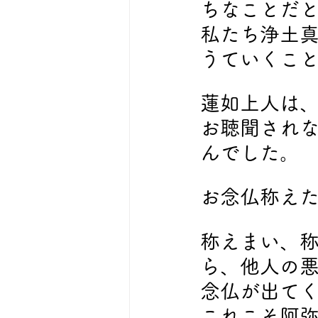
ちなことだ
私たち浄土
うていくこ
蓮如上人は
お聴聞され
んでした。
お念仏称え
称えまい、
ら、他人の
念仏が出て
これこそ阿