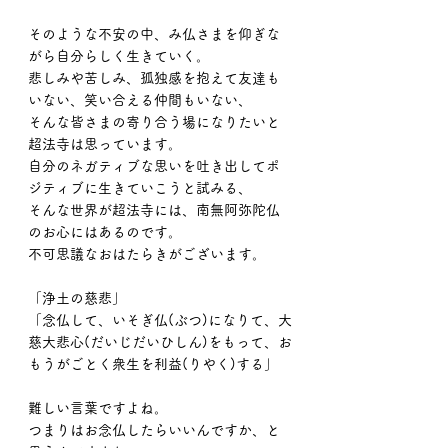
そのような不安の中、み仏さまを仰ぎな
がら自分らしく生きていく。
悲しみや苦しみ、孤独感を抱えて友達も
いない、笑い合える仲間もいない、
そんな皆さまの寄り合う場になりたいと
超法寺は思っています。
自分のネガティブな思いを吐き出してポ
ジティブに生きていこうと試みる、
そんな世界が超法寺には、南無阿弥陀仏
のお心にはあるのです。
不可思議なおはたらきがございます。
「浄土の慈悲」
「念仏して、いそぎ仏(ぶつ)になりて、大
慈大悲心(だいじだいひしん)をもって、お
もうがごとく衆生を利益(りやく)する」
難しい言葉ですよね。
つまりはお念仏したらいいんですか、と