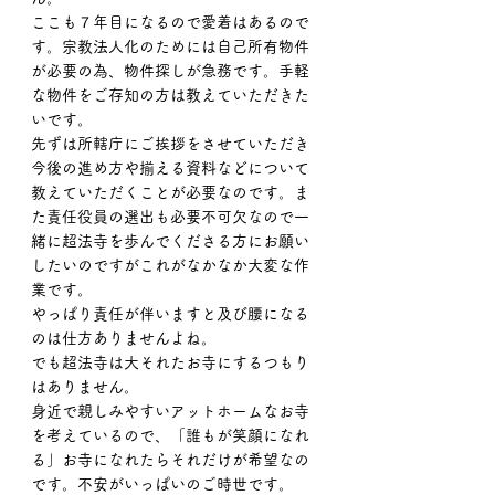
ここも７年目になるので愛着はあるので
す。宗教法人化のためには自己所有物件
が必要の為、物件探しが急務です。手軽
な物件をご存知の方は教えていただきた
いです。
先ずは所轄庁にご挨拶をさせていただき
今後の進め方や揃える資料などについて
教えていただくことが必要なのです。ま
た責任役員の選出も必要不可欠なので一
緒に超法寺を歩んでくださる方にお願い
したいのですがこれがなかなか大変な作
業です。
やっぱり責任が伴いますと及び腰になる
のは仕方ありませんよね。
でも超法寺は大それたお寺にするつもり
はありません。
身近で親しみやすいアットホームなお寺
を考えているので、「誰もが笑顔になれ
る」お寺になれたらそれだけが希望なの
です。不安がいっぱいのご時世です。