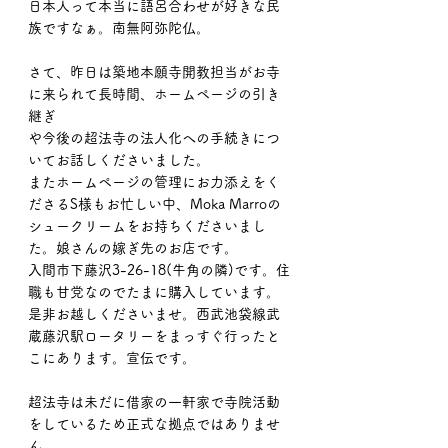
日本人って本当に語呂合わせが好きな民
族ですなぁ。南無阿弥陀仏。
さて、昨日は築地本願寺開教担当がお寺
に来られて長時間、ホームページの引き
継ぎ
や今後の超法寺の法人化への手続きにつ
いてお話しくださいました。
またホームページの管理にお力添えをく
ださるS様もお忙しい中、Moka Marroの
シュークリームをお持ちくださいまし
た。娘さんの嫁ぎ先のお店です。
入間市下藤沢3-26-18(牛角の隣)です。住
職も甘党なのでたまに購入しています。
是非お越しくださいませ。西武池袋線武
蔵藤沢駅ロータリーをまっすぐ行ったと
こにあります。宣伝です。
超法寺は未だに借家の一軒家で寺院活動
をしているため正式な拠点ではありませ
ん。