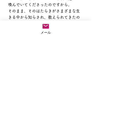
喚んでいてくださったのですから。
そのまま、そのはたらきがさまざまな生
きる中から知らされ、教えられてきたの
です。親が我が子にそうしたように。
メール
そんなことを思いながら今日も歩んでま
いります。
皆様も阿弥陀さまを仰いでみてくださ
い、きっとほっこり生きれますよ。
南無阿弥陀仏
住職ブログ
すべて表示
最新記事