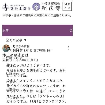
いるま布教所
ME
超 法 寺
NU
​※法事・葬儀のご相談など気兼ねなくご連絡ください。
記事
全ての記事
超法寺の住職
全ての記事
2023年11月1日
読了時間: 5分
浄土の慈悲とは
住職ブログ
更新日：
2023年11月1日
皆さま、おはようございます。
お知らせ
今朝も爽やかな朝を迎えています、おか
法話会のこと
げさまですね。
今日も生きていくことを許されました。
行事のこと
後どれくらい許されるのでしょうか、わ
お葬儀のこと
からずにも今を精一杯過ごしていこうと
思いました。今日は「ワンちゃんの日」
ご法事のこと
だそうですね。11月1日でワンワンワン、