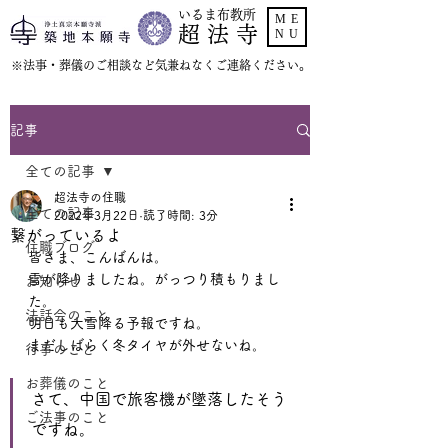
いるま布教所
ME
超 法 寺
NU
​※法事・葬儀のご相談など気兼ねなくご連絡ください。
記事
全ての記事
超法寺の住職
全ての記事
2022年3月22日
読了時間: 3分
繋がっているよ
住職ブログ
皆さま、こんばんは。
雪が降りましたね。がっつり積もりまし
お知らせ
た。
法話会のこと
明日も大雪降る予報ですね。
まだしばらく冬タイヤが外せないね。
行事のこと
お葬儀のこと
さて、中国で旅客機が墜落したそう
ご法事のこと
ですね。