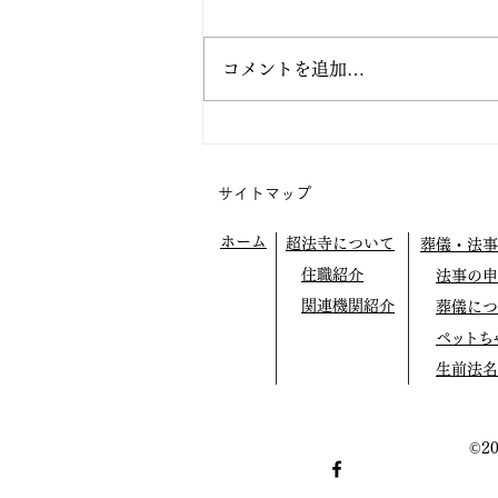
コメントを追加…
阿弥陀の眼の中で生きてみよ
う
サイトマップ
ホーム
超法寺について
葬儀・法事
住職紹介
法事の申
関連機関紹介
葬儀につ
ペットち
生前法名
©2