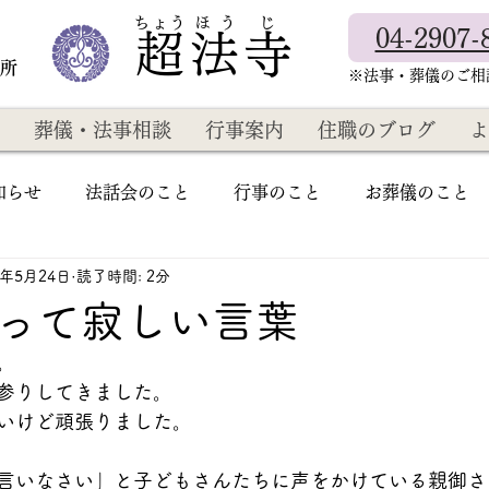
​ちょう ほ う じ
04-2907-
超法寺
教所
​※法事・葬儀のご
葬儀・法事相談
行事案内
住職のブログ
よ
知らせ
法話会のこと
行事のこと
お葬儀のこと
2年5月24日
読了時間: 2分
って寂しい言葉
。
参りしてきました。
いけど頑張りました。
言いなさい」と子どもさんたちに声をかけている親御さ