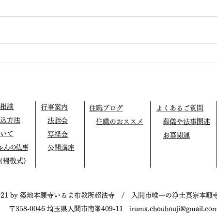
仏教テレフォン相談
外に
相談
行事案内
住職ブログ
よくあるご質問
込方法
法話会
住職のおススメ
葬儀や法事関連
いて
写経会
お墓関連
ゃんの仏事
公開講座
(帰敬式)
021 by 築地本願寺いるま布教所超法寺 / 入間市唯一の浄土真宗本願
〒358-0046 埼玉県入間市南峯409-11
iruma.chouhouji@gmail.co