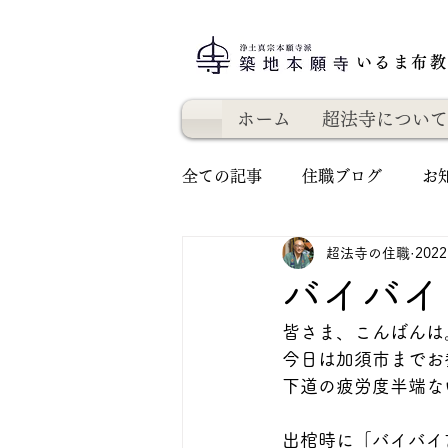
いるま布
ホーム
超法寺について
全ての記事
住職ブログ
お
超法寺の住職
202
バイバイ
皆さま、こんばんは
今日は加須市までお
下道の疲労度半端な
出棺時に「バイバイ