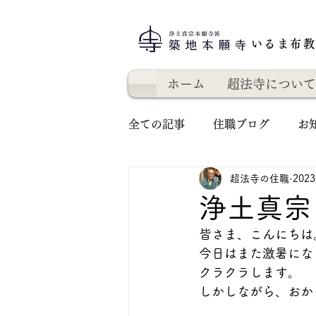
いるま布
ホーム
超法寺について
全ての記事
住職ブログ
お
超法寺の住職
202
浄土真宗
皆さま、こんにちは
今日はまた激暑にな
クラクラします。
しかしながら、おか