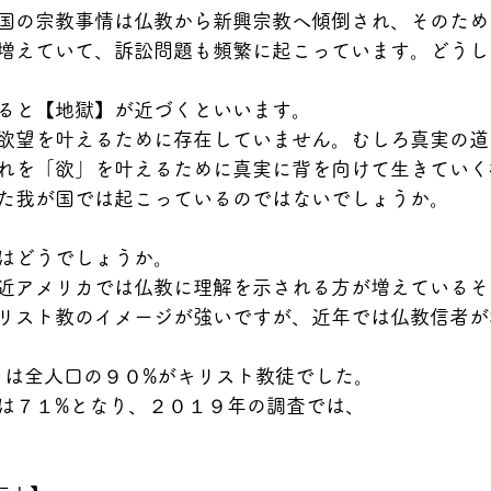
国の宗教事情は仏教から新興宗教へ傾倒され、そのため
増えていて、訴訟問題も頻繁に起こっています。どうし
ると【地獄】が近づくといいます。
欲望を叶えるために存在していません。むしろ真実の道
れを「欲」を叶えるために真実に背を向けて生きていく
た我が国では起こっているのではないでしょうか。
はどうでしょうか。
近アメリカでは仏教に理解を示される方が増えているそ
リスト教のイメージが強いですが、近年では仏教信者が
リカは全人口の９０%がキリスト教徒でした。
は７１%となり、２０１９年の調査では、