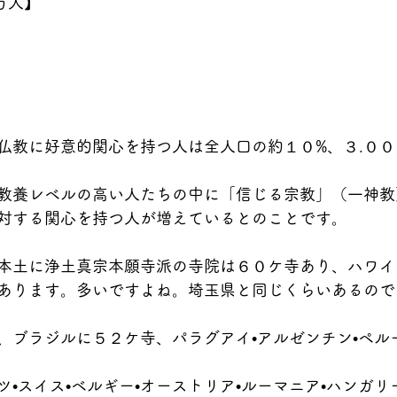
万人】
仏教に好意的関心を持つ人は全人口の約１０%、３.０
教養レベルの高い人たちの中に「信じる宗教」（一神教
対する関心を持つ人が増えているとのことです。
本土に浄土真宗本願寺派の寺院は６０ケ寺あり、ハワイ
あります。多いですよね。埼玉県と同じくらいあるので
、ブラジルに５２ケ寺、パラグアイ•アルゼンチン•ペル
ツ•スイス•ベルギー•オーストリア•ルーマニア•ハンガ