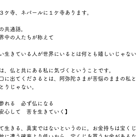
３ケ寺、ネパールに１ケ寺あります。
の共通語。
界中の人たちが称えて
い生きている人が世界にいるとは何とも嬉しいじゃない
は、仏と共にある私に気づくということです。
口に出てくださるとは、阿弥陀さまが苦悩のままの私と
とりじゃない。
参れる　必ず仏になる
安心して　苦を生きていく】
て生きる、真実ではないというのに。お金持ちは宝くじ
故に遭う確率より低いから。宝くじを買うお金があるな