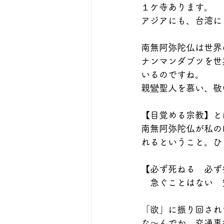
１ケ寺あります。
アジアにも、台湾に
南無阿弥陀仏は世界
ナンマンダブツを世
いるのですね。
親鸞聖人を慕い、敬
【目覚める宗教】と
南無阿弥陀仏が私の
れるということ。ひ
【必ず死ねる　必ず
　急ぐことはない　
「欲」に振り回され
な〜んでか。交通事