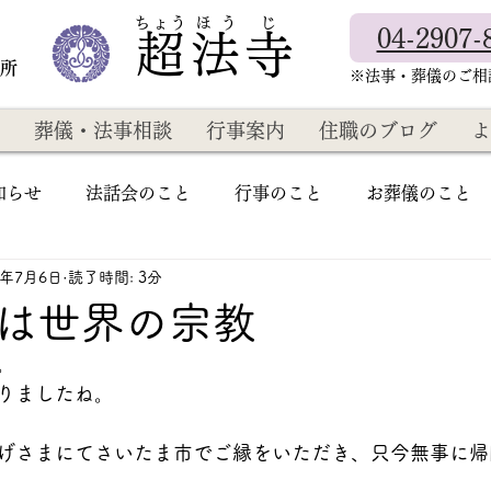
​ちょう ほ う じ
04-2907-
超法寺
教所
​※法事・葬儀のご
葬儀・法事相談
行事案内
住職のブログ
よ
知らせ
法話会のこと
行事のこと
お葬儀のこと
3年7月6日
読了時間: 3分
は世界の宗教
。
りましたね。
げさまにてさいたま市でご縁をいただき、只今無事に帰