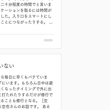
め二十分程度の時間でと言いま
ニケーションを取るには時間が
ました。入り口をスマートにし
ことにつながったりする。 特
す。 初めにデータ収集のため
いるか、年代を聞くのですが、
か答えてくださらない方も多
おっしゃってくれないのでしょ
それから、その日によって宗派
浄土真宗本願寺派というのに違
に多い。 宗派の違いはわから
いない
ても、お坊さんなんだから答え
暴な相談者もあります。 難し
うな毎日に早くもバテていま
間をかけてお話しするとスムー
ずにいます。もちろん日中は避
取れることが嬉しいものです。
緩くなったタイミングで外に出
に打たれたりするだけが修行で
知ることも修行となる。［空
る空也さんのお話です。 ある