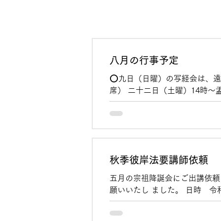
八月の行事予定
⭕️九日（日曜）の写経会は、遠
席） 二十二日（土曜）
西蓮寺住職・布教使］ 二十四
秋季彼岸法要講師依頼
五月の宗祖降誕会にご出講依頼
願いいたし ました。 日時
住職・本願寺派 布教使］六
変お世話になっているお寺さま