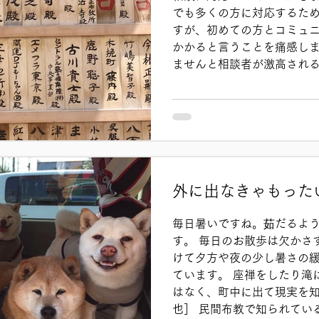
でも多くの方に対応するた
すが、初めての方とコミュ
かかると言うことを痛感し
ませんと相談者が激高される
に若い方にその傾向がありま
どちらの県からおかけして
関東とか九州とか地方でし
い。どうして都道府県名を
うか？いつも疑問に思う。 
の担当が違うのに、今日は
う宗派の質問をされる方が実
外に出なきゃもった
ないことがあるのでと言っ
ろみたいなことを言われる乱
毎日暑いですね。茹だるよ
いです。そんな中でも、時
す。 毎日のお散歩は欠かさ
ズなコミュニケーションが
けて夕方や夜の少し暑さの
私の歩んで
ています。 座禅をしたり滝
はなく、町中に出て現実を
也］ 民間布教で知られてい