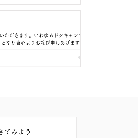
いただきます。いわゆるドタキャンで大
ととなり衷心よりお詫び申しあげます。
ャンセルする時は講師が代わりを見つけ
住職が講師を務めることもできなくなって
さまのお使いですから、命をかけて待っ
きてみよう