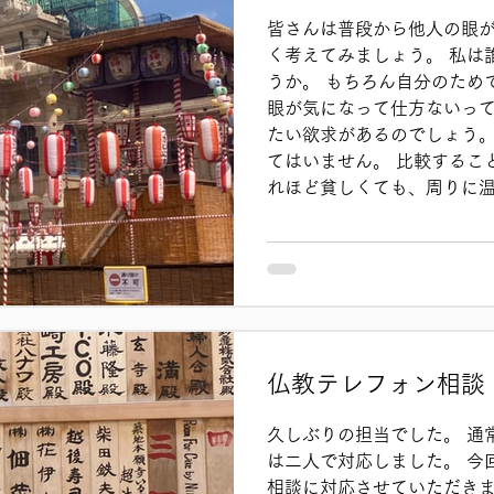
皆さんは普段から他人の眼が
く考えてみましょう。 私は
うか。 もちろん自分のため
眼が気になって仕方ないって
たい欲求があるのでしょう。
てはいません。 比較するこ
れほど貧しくても、周りに
ものです。 私もおかげさま
もありませんが、多くの人
うして生きています。 逆に
も、世間より冷たい眼、意
いけない存在です。 多くの
浴びたとしても、負けるも
とします。 負けたらダメな
仏教テレフォン相談
かし、自分は周りからどう
という思いに縛られて結局
久しぶりの担当でした。 通
出せなくなってしまうのです
は二人で対応しました。 今
で私の生き方がガラッと変わっ
相談に対応させていただきま