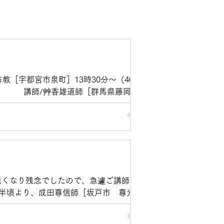
［宇都宮市泉町］13時30分〜（40分2
講師/艸香雄道師［群馬県藤岡市・
無くなり残念でしたので、急遽ご講師をお
半頃より、成田尊信師［坂戸市 尊光寺
にご出講いただきました。 日頃から大
だきましょう。