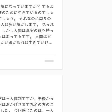
気になっていますか？ でもよ
誰のために生きているのでしょ
でしょう。 それなのに周りの
人は多い気がします。 見られ
 しかし人間は真実の眼を持っ
とはあってもです。 人間はど
温かい眼があれば生きていける
で、決して裕福でもイケメンで
たちの応援やお支えによってこ
どれほどものに恵まれていて
地の悪い眼差しの中では生きて
人は、人間同士の冷たい視線を
んかと懸命に頑張って生きよう
んだと生きてきたのです。 し
見られ、どう評価されているか
は世間の冷たい眼の中から抜け
常は三人体制ですが、午後から
。 その目線を変えていくこと
回はおかげさまで九名の方のご
ていきます。...
した。 今回感じたのは、一人