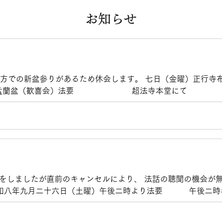
お知らせ
方での新盆参りがあるため休会します。 七日（金曜）正行寺布教
14時〜盂蘭盆（歓喜会）法要 超法寺本堂にて 
日（月曜）正満寺南柏分院布教［千葉県柏市］10時〜40分一席
をしましたが直前のキャンセルにより、 法話の聴聞の機会が
 令和八年九月二十六日（土曜）午後二時より法要 午後二時
十分一席 住職の幼馴染で、二年前の報恩講に講師の父上さま
です。 是非とも、お参りいただきご一緒にお聴聞させていた