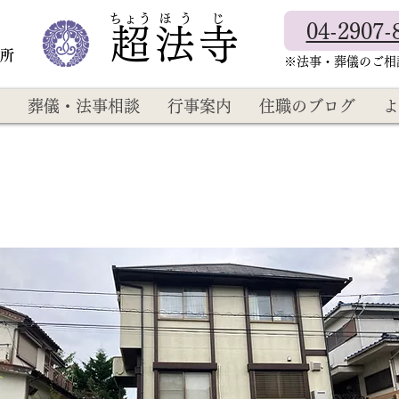
​ちょう ほ う じ
04-2907-
超法寺
教所
​※法事・葬儀のご
葬儀・法事相談
行事案内
住職のブログ
よ