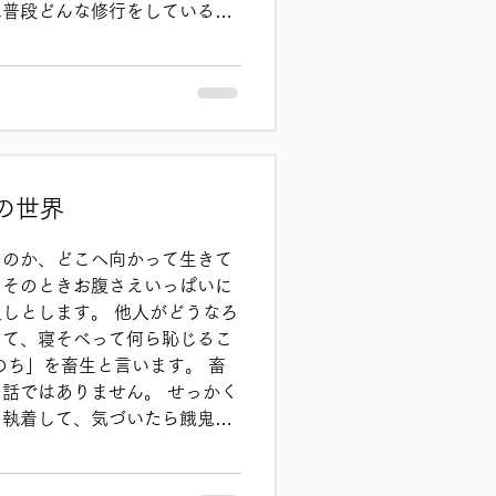
は普段どんな修行をしているの
したことがありました。 その
まいました。 空也は町中に出
む、農家の家にお邪魔して果物
舟遊びを楽しむ・・・・といっ
いるだけなのです。 「日頃は
るくせに。あれは修行なんかで
問い詰めると、空也は次のよう
の世界
色々な人と交わると、世の中の
つ何かがひらめいてくる。だか
るのか、どこへ向かって生きて
なのだ」 確かに、色々な場所
、そのときお腹さえいっぱいに
ックや未知の感動が味わえま
しとします。 他人がどうなろ
って、寝そべって何ら恥じるこ
のち」を畜生と言います。 畜
話ではありません。 せっかく
に執着して、気づいたら餓鬼・
界を行ったり来たりしているの
生死輪転（しょうじりんてん）