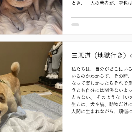
とき、一人の若者が、空也
か、後をついて行って 観察
実態を知って若者は呆れてし
て庶民とおしゃべりを楽し
をご馳走になる。川に出て
たように、楽しそうに遊んで
偉そうに仏の道を説いてい
はない」 そう若者が空也を
三悪道（地獄行き）
に言った。 「ああやって、
動向がつかめ、人生に役立
私たちは、自分がどこにい
ら、あれは大切な修行の一つ
いるのかわからず、その時
に足を運べば、新鮮なショ
なって楽しかったらそれで良
す。...
うとも自分には関係ないよ
ともない、 そのような「い
生とは、犬や猫、動物だけに
人間に生まれながら、煩悩
地獄・畜生（三悪道）の世
です。 このようなあり方が