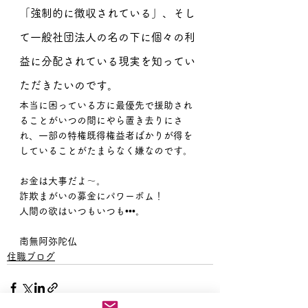
「強制的に徴収されている」、そし
て一般社団法人の名の下に個々の利
益に分配されている現実を知ってい
ただきたいのです。
本当に困っている方に最優先で援助され
ることがいつの間にやら置き去りにさ
れ、一部の特権既得権益者ばかりが得を
していることがたまらなく嫌なのです。
お金は大事だよ〜。
詐欺まがいの募金にパワーボム！
人間の欲はいつもいつも•••。
南無阿弥陀仏
住職ブログ