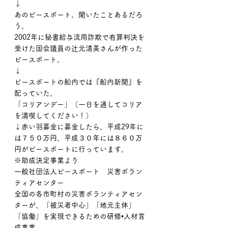
↓
あのピースボート。聞いたことあるだろ
う。
2002年に秘書給与流用詐欺で有罪判決を
受けた国会議員の辻元清美さんが作った
ピースボート。
↓
ピースボートの船内では『船内新聞』を
配っていた。
「コリアンデー」（一日を通してコリア
を満喫してください！）
↓赤い羽募金に募金したら、平成29年に
は７５０万円、平成３０年には８６０万
円がピースボートに行っています。
※助成決定事業より
一般社団法人ピースボート　災害ボラン
ティアセンター
全国の各市町村の災害ボランティアセン
ターが、「被災者中心」「地元主体」
「協働」を実現できるための研修•人材育
成事業