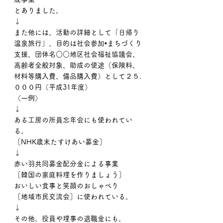
とありました。
↓
また他には、活動の詳細として「日帰り
温泉旅行」、目的は社会参加•まちづくり
支援、団体名○○地区社会福祉協議会、
高齢者全般対象、助成の使途（保険料、
材料等購入費、備品購入費）として２５.
０００円（平成31年度）
〈一例〉
↓
ある工房の所員忘年会にも使われてい
る。
［NHK歳末たすけあい募金］
↓
赤い羽共同募金配分金による事業
［韓国の家庭料理を作りましょう］
おいしい食事と笑顔のおしゃべり
［地域市民交流会］に使われている。
↓
その他、役員や理事の退職金にも。