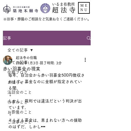
いるま布教所
ME
超 法 寺
NU
​※法事・葬儀のご相談など気兼ねなくご連絡ください。
記事
全ての記事
超法寺の住職
全ての記事
2022年1月3日
読了時間: 3分
赤い羽募金の現実
住職ブログ
毎年、自治会から赤い羽募金500円徴収さ
れます。募金なのに金額が指定されてい
お知らせ
る闇。
法話会のこと
↓
しかし、裁判では違法だという判決が出
行事のこと
ています。
お葬儀のこと
↓
そもそも募金は、恵まれない方への援助
ご法事のこと
のはずだ。しかし•••