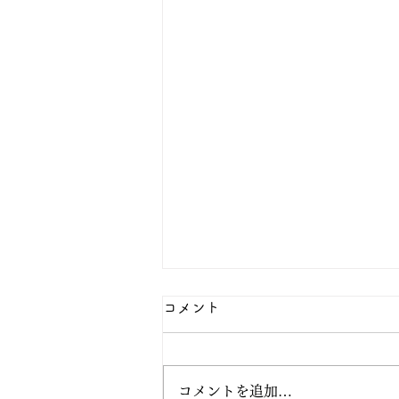
八月の行事予定
コメント
⭕️九日（日曜）の写経会は、遠
方での新盆参りがあるため休会し
ます。 七日（金曜）正行寺布教
コメントを追加…