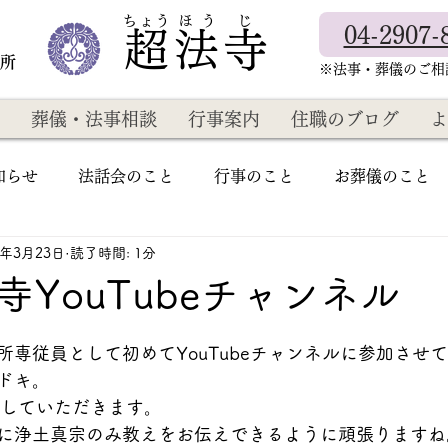
​ちょう ほ う じ
04-2907-
超法寺
教所
​※法事・葬儀のご
葬儀・法事相談
行事案内
住職のブログ
よ
知らせ
法話会のこと
行事のこと
お葬儀のこと
2年3月23日
読了時間: 1分
寺YouTubeチャンネル
所専従員として初めてYouTubeチャンネルに参加させ
ドキ。
影していただきます。
に浄土真宗のみ教えをお伝えできるように頑張りますね