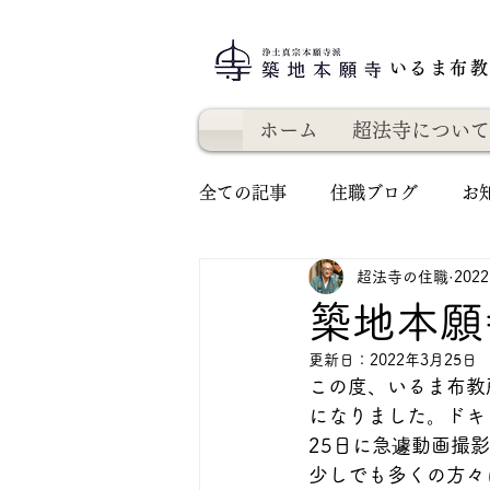
いるま布
ホーム
超法寺について
全ての記事
住職ブログ
お
超法寺の住職
202
築地本願
更新日：
2022年3月25日
この度、いるま布教
になりました。ドキ
25日に急遽動画撮
少しでも多くの方々