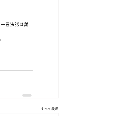
か一言法話は難
す。
すべて表示