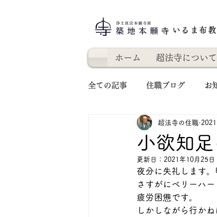
いるま布
ホーム
超法寺について
全ての記事
住職ブログ
お
超法寺の住職
202
小欲知足
更新日：
2021年10月25日
夜分に失礼します。
さすがにベリーハー
疲労困憊です。
しかしながら行かね