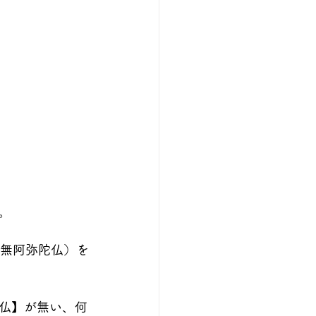
。
南無阿弥陀仏）を
仏】が無い、何