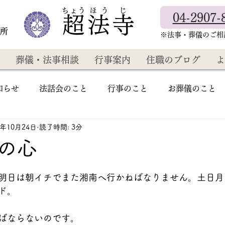
​ちょう ほ う じ
04-2907-
超法寺
教所
​※法事・葬儀のご
葬儀・法事相談
行事案内
住職のブログ
よ
知らせ
法話会のこと
行事のこと
お葬儀のこと
1年10月24日
読了時間: 3分
の心
明日は朝イチでまた湘南へ行かねばなりません。土日月
ド。
ばならないのです。