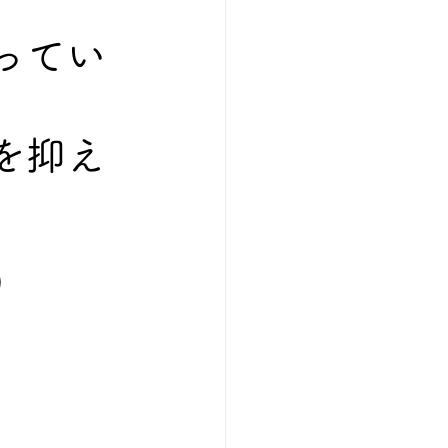
ってい
を抑え
）