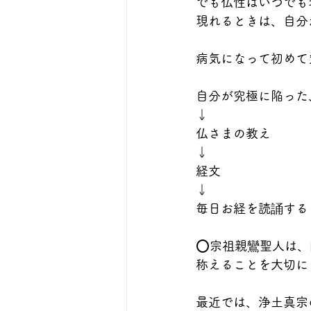
でも仏性はいつでも
現れるときは、自分
病気になって初めて
自分が究極に陥った
↓
仏さまの教え
↓
経文
↓
毎日お経を読誦する
⭕️宗祖親鸞聖人は
称えることを大切に
最近では、浄土真宗