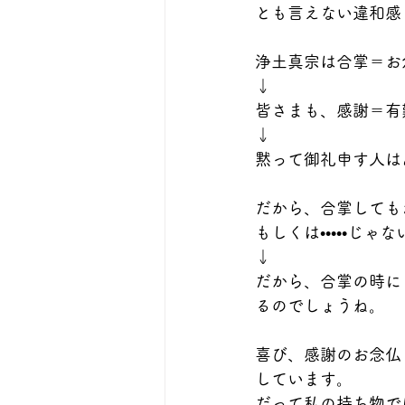
とも言えない違和感
浄土真宗は合掌＝お
↓
皆さまも、感謝＝有難
↓
黙って御礼申す人は
だから、合掌しても
もしくは•••••じ
↓
だから、合掌の時に
るのでしょうね。
喜び、感謝のお念仏
しています。
だって私の持ち物で