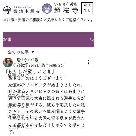
いるま布教所
ME
超 法 寺
NU
​※法事・葬儀のご相談など気兼ねなくご連絡ください。
記事
全ての記事
超法寺の住職
全ての記事
2022年3月5日
読了時間: 2分
『わたしが寂しいとき』
住職ブログ
皆さま、おはようございます。
北京パラリンピックが始まりましたね。
お知らせ
何か北京オリンピックの時とはあまりに
法話会のこと
違う雰囲気に大会に臨まれる選手たちが
気の毒な気がする。彼らを応援したい私
行事のこと
たちも、その思いを踏み躙るような戦争
お葬儀のこと
を起こしている大国の理不尽さが腹立た
しく感じるのは私だけじゃないと思いま
ご法事のこと
す。