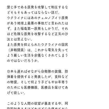
禁じ手である原発を攻撃して制圧するな
どそもそもあってはならない話だ。
ウクライナにはあのチェルノブイリ原発
があり地球上最悪の事故だと言われたは
ず。また福島第一原発もしかりだ。それ
ほど危険な原発を攻撃するなど正気の沙
汰とは思えない。
また原発を抑えられたウクライナの国民
（非戦闘員）は、これから電気を失って
より厳しい生活を余儀なくされてしまう
のではないだろうか。
日本も遅ればせながら自衛隊の装備、防
弾着を提供すると発表したが、食料など
の物資、そして何より子どもやお年寄り
のためにも医療機器、医療品を届けてあ
げて欲しい。
このような人間の欲望が暴走する中、阿
弥陀如来さまはどれほど心を痛めておら