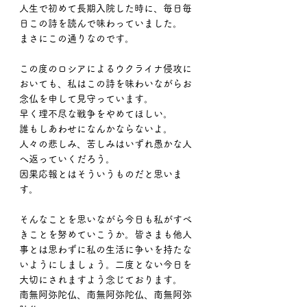
人生で初めて長期入院した時に、毎日毎
日この詩を読んで味わっていました。
まさにこの通りなのです。
この度のロシアによるウクライナ侵攻に
おいても、私はこの詩を味わいながらお
念仏を申して見守っています。
早く理不尽な戦争をやめてほしい。
誰もしあわせになんかならないよ。
人々の悲しみ、苦しみはいずれ愚かな人
へ返っていくだろう。
因果応報とはそういうものだと思いま
す。
そんなことを思いながら今日も私がすべ
きことを努めていこうか。皆さまも他人
事とは思わずに私の生活に争いを持たな
いようにしましょう。二度とない今日を
大切にされますよう念じております。
南無阿弥陀仏、南無阿弥陀仏、南無阿弥