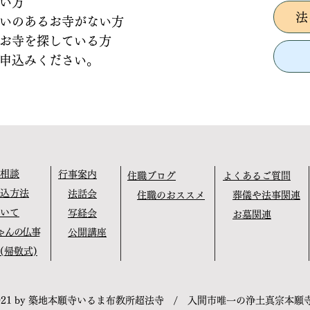
い方
法
いのあるお寺がない方
お寺を探している方
申込みください。
相談
行事案内
住職ブログ
よくあるご質問
込方法
法話会
住職のおススメ
葬儀や法事関連
いて
写経会
お墓関連
ゃんの仏事
公開講座
(帰敬式)
021 by 築地本願寺いるま布教所超法寺 / 入間市唯一の浄土真宗本願