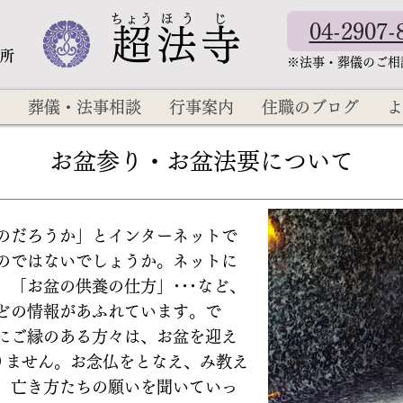
​ちょう ほ う じ
04-2907-
超法寺
教所
​※法事・葬儀のご
葬儀・法事相談
行事案内
住職のブログ
よ
お盆参り・お盆法要について
のだろうか」とインターネットで
のではないでしょうか。ネットに
「お盆の供養の仕方」･･･など、
どの情報があふれています。で
にご縁のある方々は、お盆を迎え
ありません。お念仏をとなえ、み教え
、亡き方たちの願いを聞いていっ