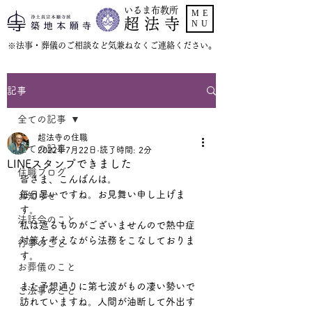
いるま布教所
ME
超 法 寺
NU
​※法事・葬儀のご相談など気兼ねなくご連絡ください。
記事
全ての記事
超法寺の住職
全ての記事
2022年7月22日
読了時間: 2分
LINEスタンプできました
住職ブログ
皆さま、こんばんは。
毎日暑いですね。お見舞い申し上げま
お知らせ
す。
法話会のこと
私は遮るものがございませんので熱中症
対策を考えながら法務をこなしておりま
行事のこと
す。
お葬儀のこと
また予想通りに第七波がもの凄い勢いで
ご法事のこと
訪れていますね。人間が油断して外出す