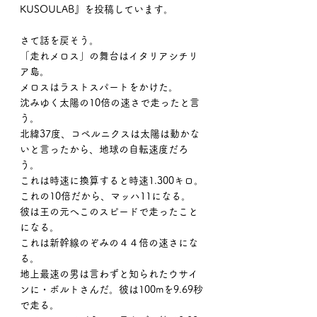
KUSOULAB』を投稿しています。
さて話を戻そう。
「走れメロス」の舞台はイタリアシチリ
ア島。
メロスはラストスパートをかけた。
沈みゆく太陽の10倍の速さで走ったと言
う。
北緯37度、コペルニクスは太陽は動かな
いと言ったから、地球の自転速度だろ
う。
これは時速に換算すると時速1.300キロ。
これの10倍だから、マッハ11になる。
彼は王の元へこのスピードで走ったこと
になる。
これは新幹線のぞみの４４倍の速さにな
る。
地上最速の男は言わずと知られたウサイ
ンに・ボルトさんだ。彼は100mを9.69秒
で走る。