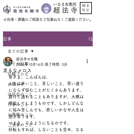
いるま布教所
ME
超 法 寺
NU
​※法事・葬儀のご相談など気兼ねなくご連絡ください。
記事
全ての記事
超法寺の住職
全ての記事
2024年10月16日
読了時間: 3分
走るなメロス
住職ブログ
皆さま、こんばんは。
人生は辛いこと、苦しいこと、思い通り
お知らせ
にならず悩むことがたくさんあります。
法話会のこと
避けて通れることもありますが、大概は
埋没してしまうものです。しかしどんな
行事のこと
に悩み苦しんでも、悲しいかなや人生は
お葬儀のこと
過ぎ去ります。
つまり、なるようになるのです。
ご法事のこと
好転もすれば、しないことも含め、なる