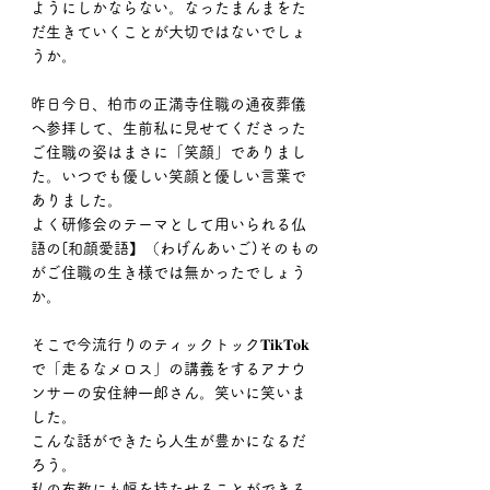
ようにしかならない。なったまんまをた
だ生きていくことが大切ではないでしょ
うか。
昨日今日、柏市の正満寺住職の通夜葬儀
へ参拝して、生前私に見せてくださった
ご住職の姿はまさに「笑顔」でありまし
た。いつでも優しい笑顔と優しい言葉で
ありました。
よく研修会のテーマとして用いられる仏
語の[和顔愛語】（わげんあいご)そのもの
がご住職の生き様では無かったでしょう
か。
そこで今流行りのティックトック𝐓𝐢𝐤𝐓𝐨𝐤
で「走るなメロス」の講義をするアナウ
ンサーの安住紳一郎さん。笑いに笑いま
した。
こんな話ができたら人生が豊かになるだ
ろう。
私の布教にも幅を持たせることができる