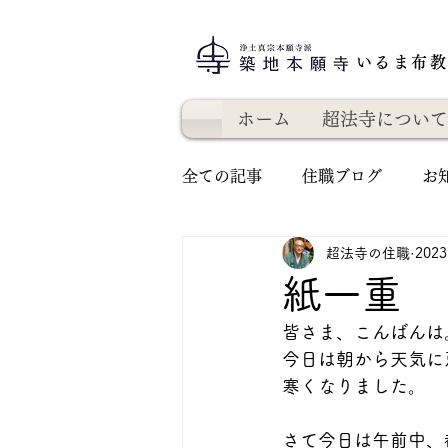
いるま布
ホーム
超法寺について
全ての記事
住職ブログ
お
超法寺の住職
202
紙一重
皆さま、こんばんは
今日は朝から天気に
寒くなりました。
さて今日は午前中、