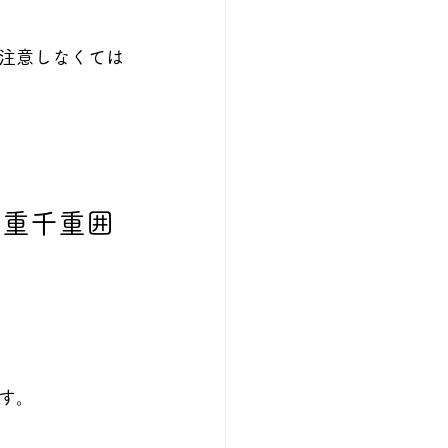
注意しなくては
百重千重囲
す。