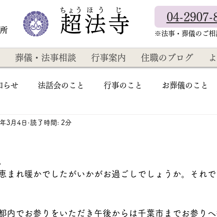
​ちょう ほ う じ
04-2907-
超法寺
教所
​※法事・葬儀のご
葬儀・法事相談
行事案内
住職のブログ
よ
知らせ
法話会のこと
行事のこと
お葬儀のこと
3年3月4日
読了時間: 2分
。
恵まれ暖かでしたがいかがお過ごしでしょうか。それで
都内でお参りをいただき午後からは千葉市までお参りへ