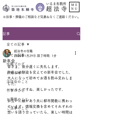
いるま布教所
ME
超 法 寺
NU
​※法事・葬儀のご相談など気兼ねなくご連絡ください。
記事
全ての記事
超法寺の住職
全ての記事
2025年1月29日
読了時間: 1分
新年会
住職ブログ
皆さま、夜分遅くに失礼します。
昨夜は幼馴染を交えての新年会でした。
お知らせ
大人になって初めてお酒を酌み交わしま
法話会のこと
した。
いいもんですね。楽しかったです。
行事のこと
お葬儀のこと
お互いに縁があり共に都市開教に携わっ
ています。情報交換を含めてそれぞれの
ご法事のこと
想いを語り合っていたら、楽しい時間は