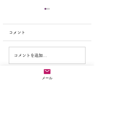
コメント
仏教テレフォン相談
外に出なきゃもっ
コメントを追加…
ない
メール
法事や葬儀のご依頼など気兼ねなくご連絡ださい
04-2907-8813
お急ぎの場合
※お参りで留守にすることがありますので、留守番電話に用
件と連絡先を入れてくだされば折り返しご連絡いたします。
サイトマップ
ホーム
超法寺について
住職ブログ