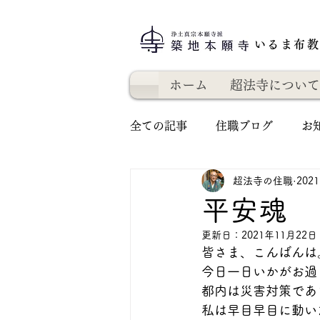
いるま布
ホーム
超法寺について
全ての記事
住職ブログ
お
超法寺の住職
202
平安魂
更新日：
2021年11月22日
皆さま、こんばんは
今日一日いかがお過
都内は災害対策であ
私は早目早目に動い