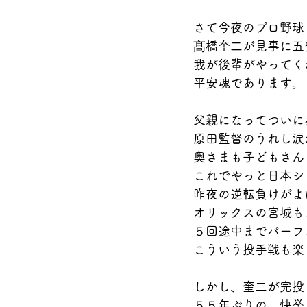
さて今夜のプロ野球
髙橋奎二が見事に五
我が後輩がやってく
平安魂であります。
父親になってついに
原田監督のうれし涙
奥さまも子どもさん
これでやっと日本シ
昨夜の逆転負けがよ
オリックスの宮城も
５回途中までパーフ
こういう投手戦も楽
しかし、奎二が完投
５５年ぶりの、快挙