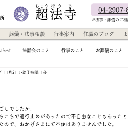
​ちょう ほ う じ
04-2907-
超法寺
教所
​※法事・葬儀のご
葬儀・法事相談
行事案内
住職のブログ
よ
知らせ
法話会のこと
行事のこと
お葬儀のこと
1年11月21日
読了時間: 1分
。
ごしでしたか。
ちこちで通行止めがあったので不自由なこともあったと
たので、おかげさまにて不便はありませんでした。