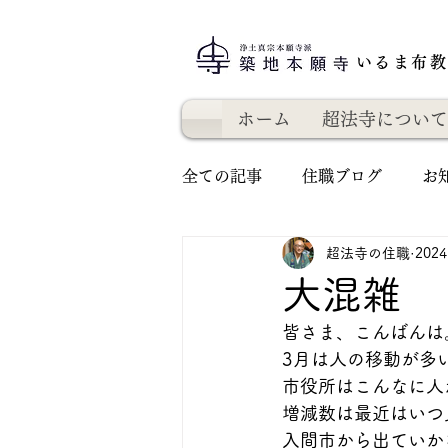
いるま布
ホーム
超法寺について
全ての記事
住職ブログ
お
超法寺の住職
202
大混雑
皆さま、こんばんは
3月は人の移動が多
市役所はこんなに人
増減数は最近はいつ
入間市から出ていか