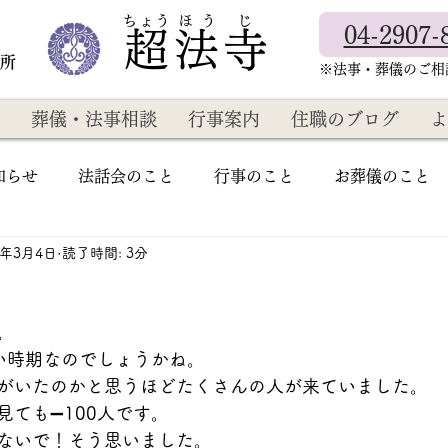
​ちょう ほ う じ
04-2907-
超法寺
教所
​※法事・葬儀のご
葬儀・法事相談
行事案内
住職のブログ
よ
知らせ
法話会のこと
行事のこと
お葬儀のこと
4年3月4日
読了時間: 3分
。
い時期なのでしょうかね。
がいたのかと思うほどたくさんの人が来ていました。
見ても➖100人です。
ないで！そう思いました。