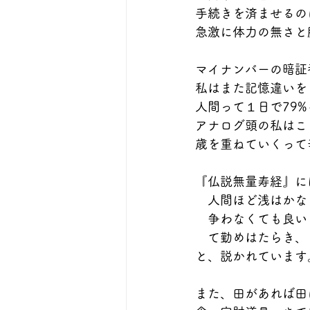
手続きを済ませるの
急激に体力の無さと
マイナンバーの暗証
私はまた記憶違いを
人間って１日で79
アナログ頭の私はこ
歳を重ねていくって
『仏説無量寿経』に
　人間ほど浅はかな
　争わなくても良い
　て勤めはたらき、
と、説かれています
また、田があれば田