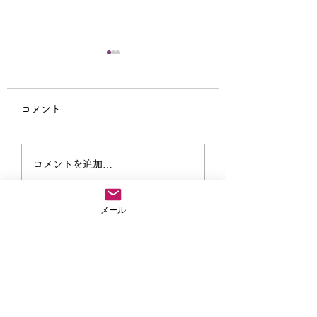
コメント
仏教テレフォン相
阿弥陀の眼の中で生き
コメントを追加…
てみよう
メール
法事や葬儀のご依頼など気兼ねなくご連絡ださい
04-2907-8813
お急ぎの場合
※お参りで留守にすることがありますので、留守番電話に用
件と連絡先を入れてくだされば折り返しご連絡いたします。
サイトマップ