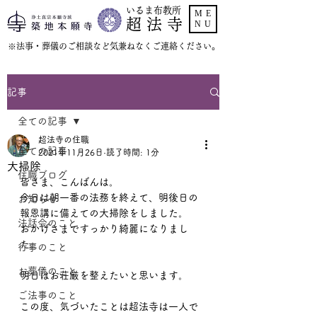
いるま布教所
ME
超 法 寺
NU
​※法事・葬儀のご相談など気兼ねなくご連絡ください。
記事
全ての記事
超法寺の住職
全ての記事
2021年11月26日
読了時間: 1分
大掃除
住職ブログ
皆さま、こんばんは。
今日は朝一番の法務を終えて、明後日の
お知らせ
報恩講に備えての大掃除をしました。
法話会のこと
おかげさまですっかり綺麗になりまし
た。
行事のこと
お葬儀のこと
明日はお荘厳を整えたいと思います。
ご法事のこと
この度、気づいたことは超法寺は一人で