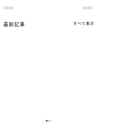
すべて表示
最新記事
宗祖降誕会（安穏