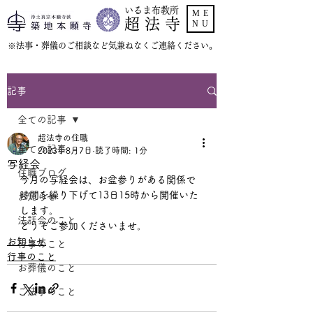
いるま布教所
ME
超 法 寺
NU
​※法事・葬儀のご相談など気兼ねなくご連絡ください。
記事
全ての記事
超法寺の住職
全ての記事
2023年8月7日
読了時間: 1分
写経会
住職ブログ
今月の写経会は、お盆参りがある関係で
時間を繰り下げて13日15時から開催いた
お知らせ
します。
法話会のこと
どうぞご参加くださいませ。
お知らせ
行事のこと
行事のこと
お葬儀のこと
ご法事のこと