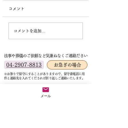
会）中止のお知ら
コメント
本日の法要はご講師
の出講キャンセルと
秋季彼岸法要講師依頼
葬儀へ行くため残念
コメントを追加…
中止とさせていただ
す。いわゆるドタキ
大変困った事態にな
法事や葬儀のご依頼など気兼ねなくご連絡ださい
た。 お寺を預かる
して、皆様に重大な
04-2907-8813
お急ぎの場合
をおかけすることと
※お参りで留守にすることがありますので、留守番電話に用
心よりお詫び申しあ
件と連絡先を入れてくだされば折り返しご連絡いたします。
す。 超法寺始まっ
サイトマップ
初めてのことで驚い
ホーム
メール
す。 他寺院で聞く
超法寺について
住職ブログ
常は講師の都合でキ
住職紹介
住職のおススメ
ルする時は講師が代
見つけて・・・とい
関連機関紹介
よくあるご質問
礼儀だそうです。 