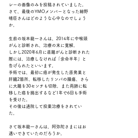
レーの画像のみを投稿されていました。
さて、最後のYMOメンバーとなった細野
晴臣さんはどのような心中なのでしょう
か。
生前の坂本龍一さんは、2014年に中喉頭
がんと診断され、治療の末に寛解。
しかし2020年6月に直腸がんと診断された
際には、治療しなければ「余命半年」と
告げられたといいます。
手術では、最初に癌が発生した原発巣と
肝臓2箇所、転移したリンパの腫瘍、さら
に大腸を30センチも切除。また両肺に転
移した癌を摘出するなど1年で6回も手術
を受けた。
その後は通院して投薬治療をされてい
た。
さて坂本龍一さんは、阿弥陀さまにはお
遇いできていたのだろうか。