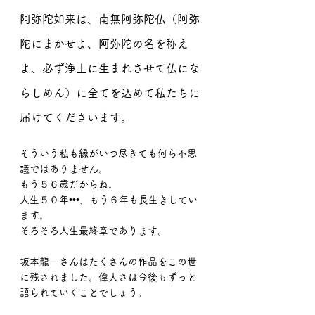
阿弥陀如来は、南無阿弥陀仏（阿弥
陀にまかせよ、阿弥陀の名を称え
よ、必ず浄土に生まれさせて仏にな
らしめん）に全てを込めて私たちに
届けてくださいます。
そういう私も縁がいつ尽きても何ら不思
議ではありません。
もう５６歳だからね。
人生５０年•••、もう６年も長生きしてい
ます。
そろそろ人生最終章であります。
坂本龍一さんはたくさんの作品をこの世
に残されました。偉大さは今後もずっと
語られていくことでしょう。