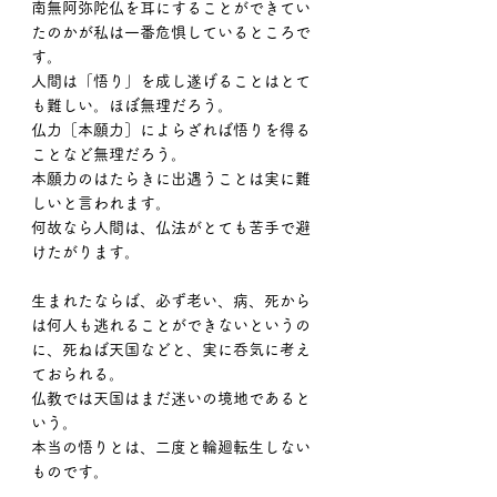
南無阿弥陀仏を耳にすることができてい
たのかが私は一番危惧しているところで
す。
人間は「悟り」を成し遂げることはとて
も難しい。ほぼ無理だろう。
仏力［本願力］によらざれば悟りを得る
ことなど無理だろう。
本願力のはたらきに出遇うことは実に難
しいと言われます。
何故なら人間は、仏法がとても苦手で避
けたがります。
生まれたならば、必ず老い、病、死から
は何人も逃れることができないというの
に、死ねば天国などと、実に呑気に考え
ておられる。
仏教では天国はまだ迷いの境地であると
いう。
本当の悟りとは、二度と輪廻転生しない
ものです。