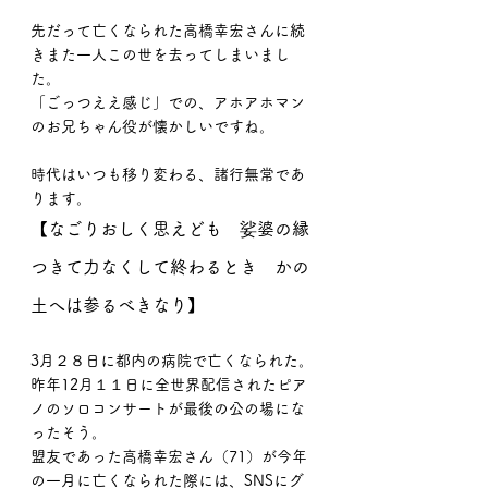
先だって亡くなられた高橋幸宏さんに続
きまた一人この世を去ってしまいまし
た。
「ごっつええ感じ」での、アホアホマン
のお兄ちゃん役が懐かしいですね。
時代はいつも移り変わる、諸行無常であ
ります。
【なごりおしく思えども　娑婆の縁
つきて力なくして終わるとき　かの
土へは参るべきなり】
3月２８日に都内の病院で亡くなられた。
昨年12月１１日に全世界配信されたピア
ノのソロコンサートが最後の公の場にな
ったそう。
盟友であった高橋幸宏さん（71）が今年
の一月に亡くなられた際には、SNSにグ