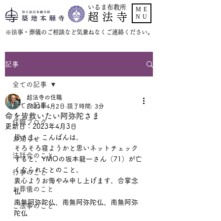
いるま布教所
ME
超 法 寺
NU
​※法事・葬儀のご相談など気兼ねなくご連絡ください。
記事
全ての記事
超法寺の住職
全ての記事
2023年4月2日
読了時間: 3分
命を皆救いたい阿弥陀さま
住職ブログ
更新日：
2023年4月3日
皆さま、こんばんは。
お知らせ
そろそろ寝ようかと思いネットチェック
法話会のこと
すると、YMOの坂本龍一さん（71）が亡
くなられたとのこと。
行事のこと
衷心よりお悔やみ申し上げます。合掌念
お葬儀のこと
仏
南無阿弥陀仏、南無阿弥陀仏、南無阿弥
ご法事のこと
陀仏