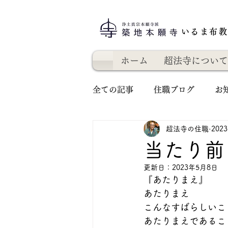
いるま布
ホーム
超法寺について
全ての記事
住職ブログ
お
超法寺の住職
202
当たり前
更新日：
2023年5月8日
『あたりまえ』
あたりまえ
こんなすばらしいこ
あたりまえであるこ