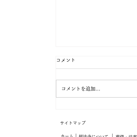
コメント
コメントを追加…
阿弥陀の眼の中で生きてみよ
う
サイトマップ
ホーム
超法寺について