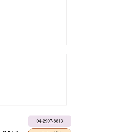
の行事予定
九日（日曜）の写経会は、遠
の新盆参りがあるため休会し
。 七日（金曜）正行寺布教
都宮市泉町］13時30分〜
0分2席） 二十二日（土曜）
時〜盂蘭盆（歓喜会）法要
法寺本堂にて
師/艸香雄道師
04-2907-8813
馬県藤岡市・西蓮寺住職・布