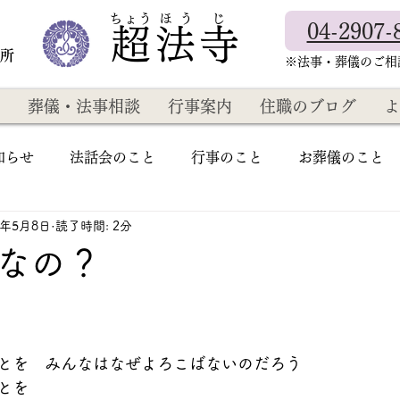
​ちょう ほ う じ
04-2907-
超法寺
教所
​※法事・葬儀のご
葬儀・法事相談
行事案内
住職のブログ
よ
知らせ
法話会のこと
行事のこと
お葬儀のこと
3年5月8日
読了時間: 2分
なの？
とを　みんなはなぜよろこばないのだろう
とを