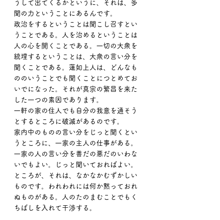
うして出てくるかというに、それは、多
聞の力ということにあるんです。
政治をするということは聞こし召すとい
うことである。人を治めるということは
人の心を開くことである。一切の大衆を
統理するということは、大衆の言い分を
聞くことである。蓮如上人は、どんなも
ののいうことでも聞くことにつとめてお
いでになった。それが真宗の繁昌を来た
した一つの素因であります。
一軒の家の住人でも自分の我意を通そう
とするところに破滅があるのです。
家内中のものの言い分をじっと聞くとい
うところに、一家の主人の仕事がある。
一家の人の言い分を善だの悪だのいわな
いでもよい。じっと聞いておればよい。
ところが、それは、なかなかむずかしい
ものです。われわれには何か黙っておれ
ぬものがある。人のたのまむことでもく
ちばしを入れて干渉する。