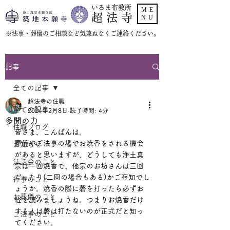
いるま布教所
ME
超 法 寺
NU
​※法事・葬儀のご相談など気兼ねなくご連絡ください。
記事
全ての記事
超法寺の住職
全ての記事
2024年2月8日
読了時間: 4分
多聞の力
住職ブログ
皆さま、こんばんは。
葬儀やご法事の場でお焼香をされる機会
お知らせ
があると思いますが、どうしても浄土真
法話会のこと
宗は一回焼香で、他宗のお坊さんは三回
だったり(二回の場合もある)かご存知でし
行事のこと
ょうか。焼香の際に磬を打ったら必ずお
お葬儀のこと
経を読みましょうね。つまりお焼香だけ
する人は磬は打たないのが正式だと知っ
ご法事のこと
てください。