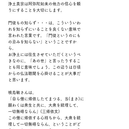
浄土真宗は阿弥陀如来の他力の信心を頼
りにすることを大切にします。
門徒もの知らず・・・は、こういういわ
れを知らずにいることを良くない意味で
言われた言葉です。「門徒というのにも
の忌みを知らない」ということですか
ら。
お浄土には往生させていただくというべ
きなのに、「あの世」と言ったりするこ
とも同じ意味でしょう。この辺りは日頃
からの仏法聴聞を心掛けることが大事だ
と思います。
暁烏敏さんは、
「自ら僧に帰依したてまつる、当(まさ)に
願わくは衆生と共に、大衆を統理して、
一切無碍ならん」(三帰依文)
この僧に帰依する心持ちから、大衆を統
理して一切無碍ならん、ということがど