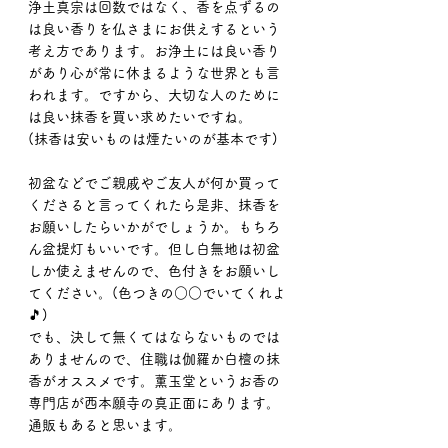
浄土真宗は回数ではなく、香を点ずるの
は良い香りを仏さまにお供えするという
考え方であります。お浄土には良い香り
があり心が常に休まるような世界とも言
われます。ですから、大切な人のために
は良い抹香を買い求めたいですね。
(抹香は安いものは煙たいのが基本です)
初盆などでご親戚やご友人が何か買って
くださると言ってくれたら是非、抹香を
お願いしたらいかがでしょうか。もちろ
ん盆提灯もいいです。但し白無地は初盆
しか使えませんので、色付きをお願いし
てください。(色つきの○○でいてくれよ
🎵)
でも、決して無くてはならないものでは
ありませんので、住職は伽羅か白檀の抹
香がオススメです。薫玉堂というお香の
専門店が西本願寺の真正面にあります。
通販もあると思います。