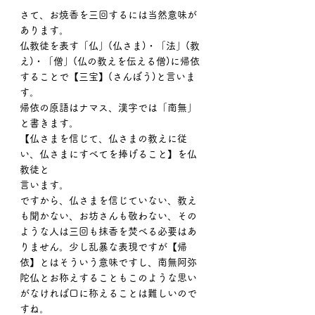
さて、お焼香を三回するには当然意味が
あります。
仏教徒を表す「仏」(仏さま)・「法」(教
え)・「僧」(仏の教えを伝える僧)に帰依
することで【三宝】(さんぼう)と言いま
す。
帰依の原語はナマス、漢字では「南無」
と書きます。
【仏さまを信じて、仏さまの教えに従
い、仏さまにすべてを捧げること】を仏
教徒と
言います。
ですから、仏さまを信じていない、教え
も聞かない、お坊さんも敬わない、その
ような人は三回も抹香を焚べる必要はあ
りません。少し乱暴な表現ですが【帰
依】とはそういう意味ですし、南無阿弥
陀仏とお称えすることもこのような思い
がなければ口に称えることは難しいので
すね。