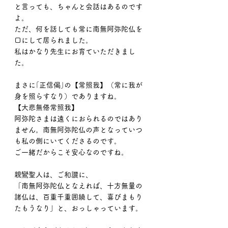
と言っても、ちゃんと会話はあるのです
よ。
ただ、何を話しても常に南無阿弥陀仏を
口にして居られました。
私はかなり先生にお育ていただきまし
た。
まさに｢正信偈｣の【常照我】（常に我が
身を照らすなり）でありますね。
【大悲無倦常照我】
阿弥陀さまは遠くにおられるのではあり
ません。南無阿弥陀仏の声となっていつ
も私の側にいてくださるのです。
ご一緒だからこそ安心なのですね。
親鸞聖人は、ご和讃に、
「南無阿弥陀仏となえれば、十方無量の
諸仏は、百重千重囲繞して、喜びまもり
たもうなり」と、おっしゃっています。