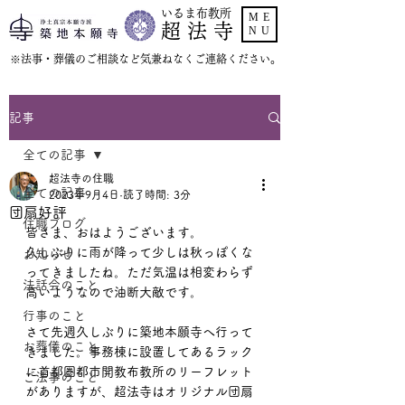
いるま布教所
ME
超 法 寺
NU
​※法事・葬儀のご相談など気兼ねなくご連絡ください。
記事
全ての記事
超法寺の住職
全ての記事
2023年9月4日
読了時間: 3分
団扇好評
住職ブログ
皆さま、おはようございます。
久しぶりに雨が降って少しは秋っぽくな
お知らせ
ってきましたね。ただ気温は相変わらず
法話会のこと
高いようなので油断大敵です。
行事のこと
さて先週久しぶりに築地本願寺へ行って
お葬儀のこと
きました。事務棟に設置してあるラック
に首都圏都市開教布教所のリーフレット
ご法事のこと
がありますが、超法寺はオリジナル団扇