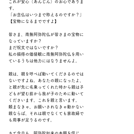
これが安心（あんじん）のお心でありま
す。
「お念仏はいつまで称えるのですか？」
【宝物になるまでですよ】
皆さま、南無阿弥陀仏が皆さまの宝物に
なっていますか？
まだ呪文ではないですか？
私の損得の価値観に南無阿弥陀仏を用い
ているうちは他力にはなりませんよ。
親は、親を呼べば動いてくださるのでは
ないですよね。あなたの親になったよ、
と親が先に名乗ってくれた時から親は子
どもが望む前から我が子のために動いて
くださいます。これを親と言います。
頼まなきゃ、お願いされなきゃ動かない
親ならば、それは親でなくても家政婦で
も用事が足りるのです。
さて今日も、阿弥陀如来の本願を信じ