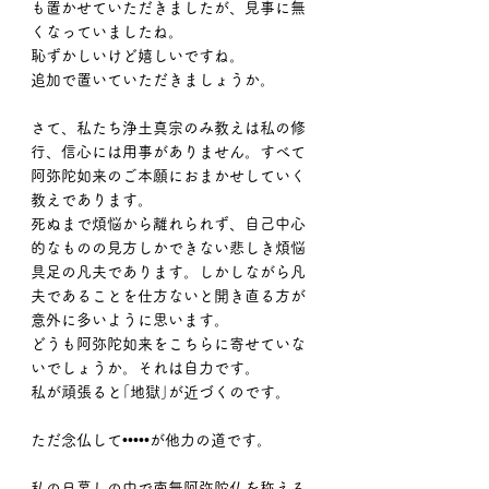
も置かせていただきましたが、見事に無
くなっていましたね。
恥ずかしいけど嬉しいですね。
追加で置いていただきましょうか。
さて、私たち浄土真宗のみ教えは私の修
行、信心には用事がありません。すべて
阿弥陀如来のご本願におまかせしていく
教えであります。
死ぬまで煩悩から離れられず、自己中心
的なものの見方しかできない悲しき煩悩
具足の凡夫であります。しかしながら凡
夫であることを仕方ないと開き直る方が
意外に多いように思います。
どうも阿弥陀如来をこちらに寄せていな
いでしょうか。それは自力です。
私が頑張ると｢地獄｣が近づくのです。
ただ念仏して•••••が他力の道です。
私の日暮しの中で南無阿弥陀仏を称える