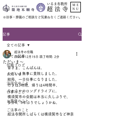
いるま布教所
ME
超 法 寺
NU
​※法事・葬儀のご相談など気兼ねなくご連絡ください。
記事
全ての記事
超法寺の住職
全ての記事
2023年12月15日
読了時間: 2分
ただいま〜
住職ブログ
皆さま、こんばんは。
ただいま無事に貴院しました。
お知らせ
結局、一日仕事になりました。
法話会のこと
行きは3時間、帰りは4時間半。
なかなかのロングドライブに。
行事のこと
横須賀市の会館は本当に久しぶりで、
お葬儀のこと
多分4、5年ぶりでしょうかね。
ご法事のこと
超法寺開所しばらくは横須賀市など神奈