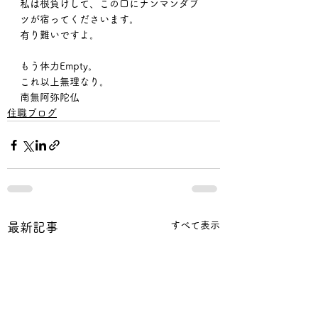
私は根負けして、この口にナンマンダブ
ツが宿ってくださいます。
有り難いですよ。
もう体力Empty。
これ以上無理なり。
南無阿弥陀仏
住職ブログ
すべて表示
最新記事