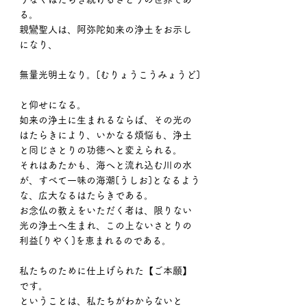
る。
親鸞聖人は、阿弥陀如来の浄土をお示し
になり、
無量光明土なり。[むりょうこうみょうど]
と仰せになる。
如来の浄土に生まれるならば、その光の
はたらきにより、いかなる煩悩も、浄土
と同じさとりの功徳へと変えられる。
それはあたかも、海へと流れ込む川の水
が、すべて一味の海潮[うしお]となるよう
な、広大なるはたらきである。
お念仏の教えをいただく者は、限りない
光の浄土へ生まれ、この上ないさとりの
利益[りやく]を恵まれるのである。
私たちのために仕上げられた【ご本願】
です。
ということは、私たちがわからないと