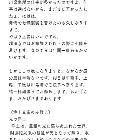
川県南部の仕事が多かったのですよ。仕
事は選ばないから、まだまだ若かったし
ねぇ。ははは。
葬儀で七條袈裟を着けたのも久しぶりす
ぎて。
やはり正装はいいですね。
超法寺ではお布施２０以上の際に七條を
着けます。なので今は年間一度あるかな
いかです。
しかしこの歳になりますと、なかなか疲
労度は半端ないです。明日は午前中、上
尾、午後は川島町でご法事へ参ります。
精一杯頑張ってお勤めします。おかげさ
ま、おかげさまであります。
《浄土真宗のみ教え》
光の浄土
  浄土は、無量の光に満ちあふれた世界。
 阿弥陀如来の智慧が光となって輝き、限
りなくはたらき続けるさとりの世界であ