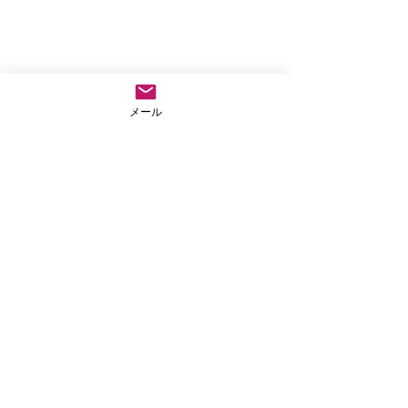
メール
コメント
仏教テレフォン相
阿弥陀の眼の中で生き
コメントを追加…
てみよう
法事や葬儀のご依頼など気兼ねなくご連絡ださい