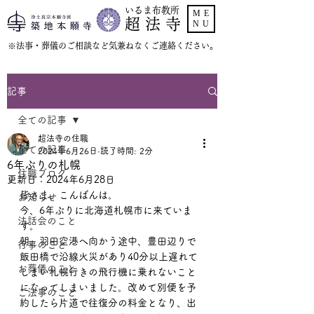
いるま布教所
ME
超 法 寺
NU
​※法事・葬儀のご相談など気兼ねなくご連絡ください。
記事
全ての記事
超法寺の住職
全ての記事
2024年6月26日
読了時間: 2分
6年ぶりの札幌
住職ブログ
更新日：
2024年6月28日
皆さま、こんばんは。
お知らせ
今、6年ぶりに北海道札幌市に来ていま
法話会のこと
す。
朝、羽田空港へ向かう途中、豊田辺りで
行事のこと
飯田橋で沿線火災があり40分以上遅れて
お葬儀のこと
しまい札幌行きの飛行機に乗れないこと
になってしまいました。改めて別便を予
ご法事のこと
約したら片道で往復分の料金となり、出