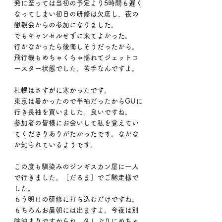
発に至っては当初の予定より5時間も遅く
なってしまい初日の研修は欠席し、夜の
懇親会からの参加になりました。
でもキャンセルせずに来てよかった。
行かなかったら後悔しそうだったから。
飛行機もめちゃくちゃ揺れてジェットコ
ースター状態でした。苦手なんですよ。
札幌はさすがに寒かったです。
東京は暑かったので半袖だったからGUに
行き長袖を買いました。良いですね。
参加者の皆様にお会いして私を覚えてい
てくださりありがたかったです。なかな
か知られているようです。
この度も馴染みのジンギスカン屋に一人
で行きました。［だるま］でご馳走様で
した。
もう明日の研修に打ち込むだけですね。
もちろんお晨朝には出ますよ。今夜は別
院泊まりですからね。久しぶりにめちゃ