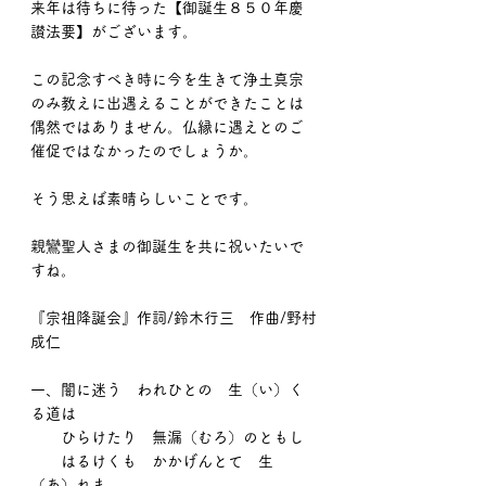
来年は待ちに待った【御誕生８５０年慶
讃法要】がございます。
この記念すべき時に今を生きて浄土真宗
のみ教えに出遇えることができたことは
偶然ではありません。仏縁に遇えとのご
催促ではなかったのでしょうか。
そう思えば素晴らしいことです。
親鸞聖人さまの御誕生を共に祝いたいで
すね。
『宗祖降誕会』作詞/鈴木行三　作曲/野村
成仁
一、闇に迷う　われひとの　生（い）く
る道は
　　ひらけたり　無漏（むろ）のともし
　　はるけくも　かかげんとて　生
（あ）れま