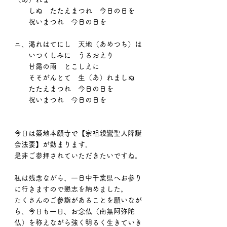
　　しぬ　たたえまつれ　今日の日を
　　祝いまつれ　今日の日を
ニ、渇れはてにし　天地（あめつち）は
　　いつくしみに　うるおえり
　　甘露の雨　とこしえに
　　そそがんとて　生（あ）れましぬ
　　たたえまつれ　今日の日を
　　祝いまつれ　今日の日を
今日は築地本願寺で【宗祖親鸞聖人降誕
会法要】が勤まります。
是非ご参拝されていただきたいですね。
私は残念ながら、一日中千葉県へお参り
に行きますので懇志を納めました。
たくさんのご参詣があることを願いなが
ら、今日も一日、お念仏（南無阿弥陀
仏）を称えながら強く明るく生きていき