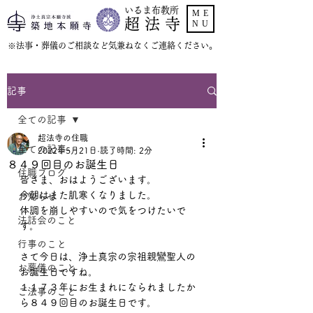
いるま布教所
ME
超 法 寺
NU
​※法事・葬儀のご相談など気兼ねなくご連絡ください。
記事
全ての記事
超法寺の住職
全ての記事
2022年5月21日
読了時間: 2分
８４９回目のお誕生日
住職ブログ
皆さま、おはようございます。
今朝はまた肌寒くなりました。
お知らせ
体調を崩しやすいので気をつけたいで
法話会のこと
す。
行事のこと
さて今日は、浄土真宗の宗祖親鸞聖人の
お葬儀のこと
お誕生日ですね。
１１７３年にお生まれになられましたか
ご法事のこと
ら８４９回目のお誕生日です。