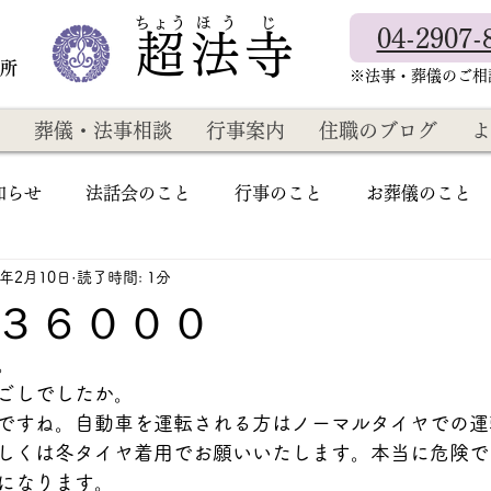
​ちょう ほ う じ
04-2907-
超法寺
教所
​※法事・葬儀のご
葬儀・法事相談
行事案内
住職のブログ
よ
知らせ
法話会のこと
行事のこと
お葬儀のこと
2年2月10日
読了時間: 1分
３６０００
。
ごしでしたか。
ですね。自動車を運転される方はノーマルタイヤでの運
しくは冬タイヤ着用でお願いいたします。本当に危険で
になります。