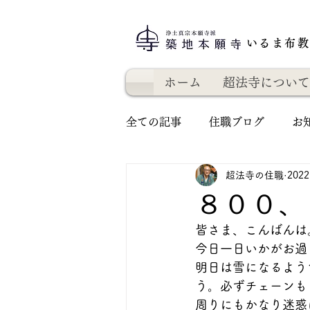
いるま布
ホーム
超法寺について
全ての記事
住職ブログ
お
超法寺の住職
202
８００、
皆さま、こんばんは
今日一日いかがお過
明日は雪になるよう
う。必ずチェーンも
周りにもかなり迷惑