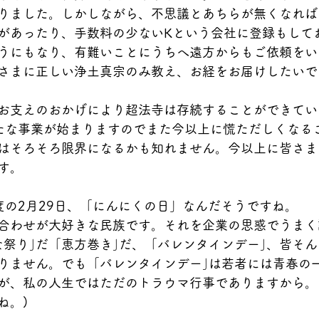
りました。しかしながら、不思議とあちらが無くなれば
があったり、手数料の少ないKという会社に登録もして
うにもなり、有難いことにうちへ遠方からもご依頼をい
さまに正しい浄土真宗のみ教え、お経をお届けしたいで
お支えのおかげにより超法寺は存続することができてい
たな事業が始まりますのでまた今以上に慌ただしくなる
はそろそろ限界になるかも知れません。今以上に皆さま
す。
度の2月29日、「にんにくの日」なんだそうですね。
合わせが大好きな民族です。それを企業の思惑でうまく
な祭り｣だ「恵方巻き｣だ、「バレンタインデー｣、皆そ
りません。でも「バレンタインデー｣は若者には青春の
が、私の人生ではただのトラウマ行事でありますから。
ね。)