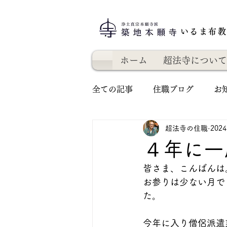
いるま布
ホーム
超法寺について
全ての記事
住職ブログ
お
超法寺の住職
202
４年に一
皆さま、こんばんは
お参りは少ない月で
た。
今年に入り僧侶派遣