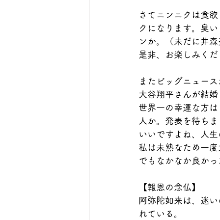
さてニンニクは食欲
クになります。臭い
ンか。（未だに井森
是非、お楽しみくだ
またビッグニュース
大谷翔平さんが結婚
世界一の幸運な方は
人か。発表を待ちま
いいですよね、人生
私は未熟なため一度
でもなかなか良かっ
【報恩の念仏】
阿弥陀如来は、迷い
れている。