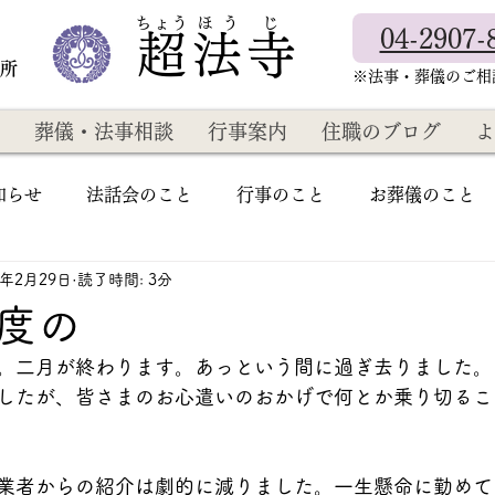
​ちょう ほ う じ
04-2907-
超法寺
教所
​※法事・葬儀のご
葬儀・法事相談
行事案内
住職のブログ
よ
知らせ
法話会のこと
行事のこと
お葬儀のこと
4年2月29日
読了時間: 3分
度の
。二月が終わります。あっという間に過ぎ去りました。
したが、皆さまのお心遣いのおかげで何とか乗り切るこ
業者からの紹介は劇的に減りました。一生懸命に勤めて