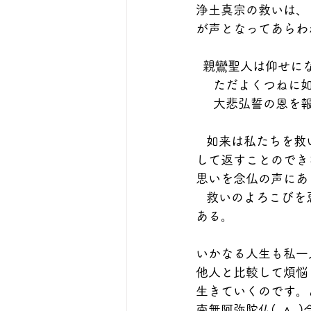
浄土真宗の救いは、
が声となってあらわ
  親鸞聖人は仰せに
     ただよくつ
     大悲弘誓の
   如来は私たちを救いとって見返りを求めることがない。はかりしれない如来のご恩は、決
して返すことのでき
思いを念仏の声にあ
   救いのよろこびを恵まれた者は、報恩の思いから、つねに南無阿弥陀仏と念仏申すべきで
ある。              
いかなる人生も私一
他人と比較して煩悩
生きていくのです。
南無阿弥陀仏(-∧-