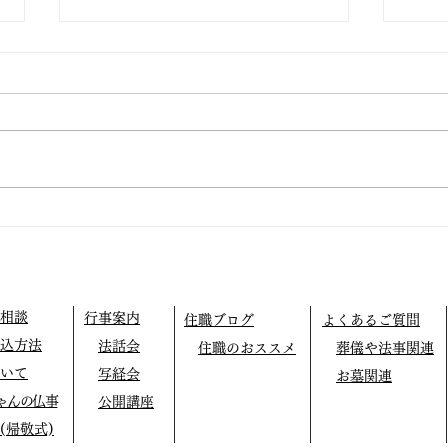
仏教テレフォン相談
外に
相談
行事案内
住職ブログ
よくあるご質問
込方法
法話会
住職のおススメ
葬儀や法事関連
いて
写経会
お墓関連
ゃんの仏事
公開講座
(帰敬式)