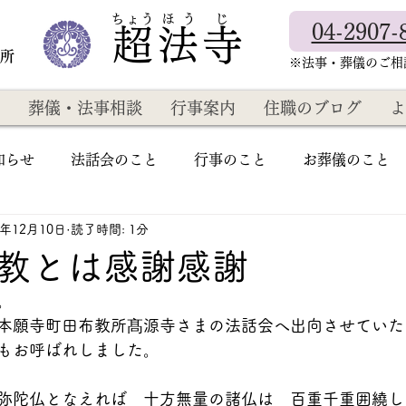
​ちょう ほ う じ
04-2907-
超法寺
教所
​※法事・葬儀のご
葬儀・法事相談
行事案内
住職のブログ
よ
知らせ
法話会のこと
行事のこと
お葬儀のこと
2年12月10日
読了時間: 1分
教とは感謝感謝
。
本願寺町田布教所髙源寺さまの法話会へ出向させていた
もお呼ばれしました。
弥陀仏となえれば　十方無量の諸仏は　百重千重囲繞し