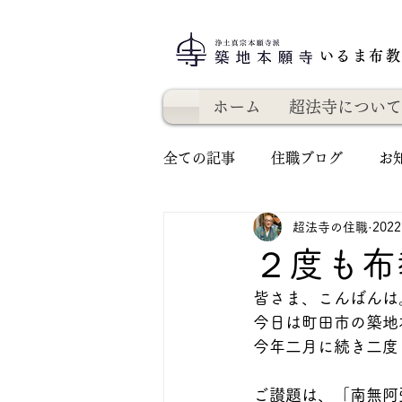
いるま布
ホーム
超法寺について
全ての記事
住職ブログ
お
超法寺の住職
202
２度も布
皆さま、こんばんは
今日は町田市の築地
今年二月に続き二度
ご讃題は、「南無阿