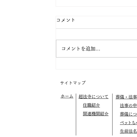
コメント
コメントを追加…
阿弥陀の眼の中で生きてみよ
う
サイトマップ
ホーム
超法寺について
葬儀・法事
住職紹介
法事の申
関連機関紹介
葬儀につ
ペットち
生前法名