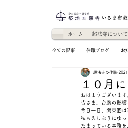
いるま布
ホーム
超法寺について
全ての記事
住職ブログ
お
超法寺の住職
202
１０月に
おはようございます
皆さま、台風の影響
今日一日、関東圏は
私も久しぶりにゆっ
たまっている事務を