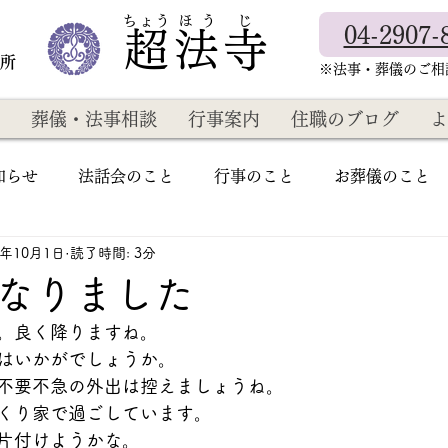
​ちょう ほ う じ
04-2907-
超法寺
教所
​※法事・葬儀のご
葬儀・法事相談
行事案内
住職のブログ
よ
知らせ
法話会のこと
行事のこと
お葬儀のこと
1年10月1日
読了時間: 3分
なりました
。良く降りますね。
はいかがでしょうか。
不要不急の外出は控えましょうね。
くり家で過ごしています。
片付けようかな。