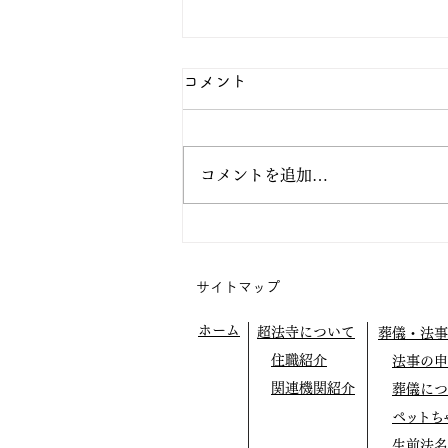
八月の行事予定
コメント
⭕️九日（日曜）の写経会は、遠
方での新盆参りがあるため休会し
ます。 七日（金曜）正行寺布教
コメントを追加…
［宇都宮市泉町］13時30分〜
（40分2席） 二十二日（土曜）
14時〜盂蘭盆（歓喜会）法要
超法寺本堂にて
サイトマップ
講師/艸香雄道師
［群馬県藤岡市・西蓮寺住職・布
ホーム
超法寺について
葬儀・法事
教使］ 二十四日（月曜）正満寺
住職紹介
法事の申
南柏分院布教［千葉県柏市］10
時〜40分一席
関連機関紹介
葬儀につ
ペットち
生前法名