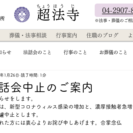
​ちょう ほ う じ
04-2907-
超法寺
教所
​※法事・葬儀のご
葬儀・法事相談
行事案内
住職のブログ
よ
知らせ
法話会のこと
行事のこと
お葬儀のこと
2年1月26日
読了時間: 1分
話会中止のご案内
らせをします。
は、新型コロナウィルス感染の増加と、濃厚接触者急増
遽中止とします。
れた方には衷心よりお詫び申しあげます。合掌念仏