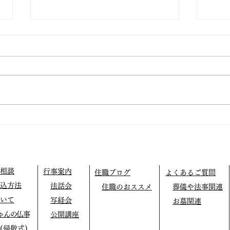
宗祖
止の
本日
キャ
秋季彼岸法要講師依頼
め残
きま
変困
寺を
大な
り衷
相談
行事案内
住職ブログ
よくあるご質問
超法
込方法
法話会
住職のおススメ
葬儀や法事関連
で驚
いて
写経会
お墓関連
と、
ゃんの仏事
公開講座
ルす
(帰敬式)