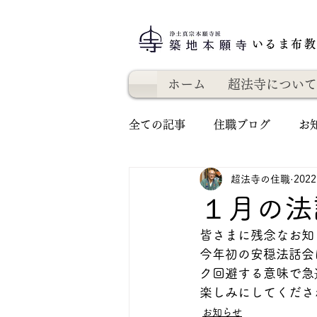
いるま布
ホーム
超法寺について
全ての記事
住職ブログ
お
超法寺の住職
202
１月の法
皆さまに残念なお知
今年初の安穏法話会
ク回避する意味で急
楽しみにしてくださ
お知らせ