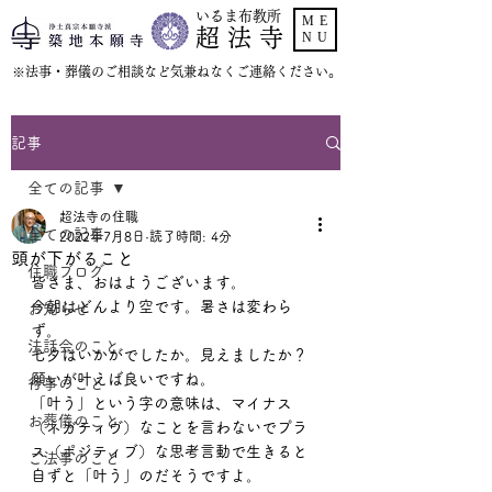
いるま布教所
ME
超 法 寺
NU
​※法事・葬儀のご相談など気兼ねなくご連絡ください。
記事
全ての記事
超法寺の住職
全ての記事
2022年7月8日
読了時間: 4分
頭が下がること
住職ブログ
皆さま、おはようございます。
今朝はどんより空です。暑さは変わら
お知らせ
ず。
法話会のこと
七夕はいかがでしたか。見えましたか？
願いが叶えば良いですね。
行事のこと
「叶う」という字の意味は、マイナス
お葬儀のこと
（ネガティヴ）なことを言わないでプラ
ス（ポジティブ）な思考言動で生きると
ご法事のこと
自ずと「叶う」のだそうですよ。