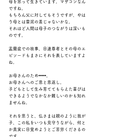
母を思って生きています。マザコンなん
ですね。
もちろん父に対してもそうですが、やは
り母とは雲泥の差じゃないかな。
それほど人間は母子のつながりは深いも
のです。
盂蘭盆での故事、目連尊者とその母のエ
ピソードもまさにそれを表していますよ
ね。
お母さんのため•••••。
お母さんへのご恩と恩返し。
子どもとして生み育ててもらえた喜びは
できるようでなかなか難しいのかも知れ
ませんね。
それを思うと、仏さまは親のように我が
子、この私をいつも見守りながら、何と
か真実に目覚めようとご苦労くださるの
です。