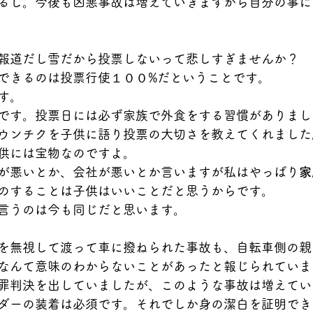
るし。今後も凶悪事故は増えていきますから自分の事に
報道だし雪だから投票しないって悲しすぎませんか？
できるのは投票行使１００%だということです。
す。
です。投票日には必ず家族で外食をする習慣がありまし
ウンチクを子供に語り投票の大切さを教えてくれました
供には宝物なのですよ。
が悪いとか、会社が悪いとか言いますが私はやっぱり
家
のすることは子供はいいことだと思うからです。
言うのは今も同じだと思います。
を無視して渡って車に撥ねられた事故も、自転車側の親
なんて意味のわからないことがあったと報じられていま
罪判決を出していましたが、このような事故は増えてい
ダーの装着は必須です。それでしか身の潔白を証明でき