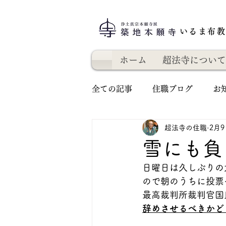
いるま布
ホーム
超法寺について
全ての記事
住職ブログ
お
超法寺の住職
2月9
雪にも負
日曜日は久しぶりの
ので朝のうちに投票
最高裁判所裁判官国
辞めさせるべきかど