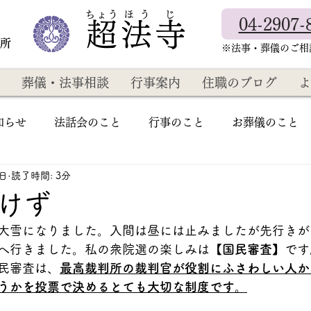
​ちょう ほ う じ
04-2907-
超法寺
教所
​※法事・葬儀のご
葬儀・法事相談
行事案内
住職のブログ
よ
知らせ
法話会のこと
行事のこと
お葬儀のこと
日
読了時間: 3分
けず
大雪になりました。入間は昼には止みましたが先行きが
へ行きました。私の衆院選の楽しみは【
国民審査】
です
民審査は、
最高裁判所の裁判官が役割にふさわしい人か
うかを投票で決めるとても大切な制度です。