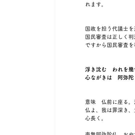
れます。
国政を担う代議士を
国民審査は正しく判
ですから国民審査を
浮き沈む　われを幾
心ながきは　阿弥陀
意味　仏前に座る。
仏よ、我は罪深き、
心長く。
南無阿弥陀仏。おや