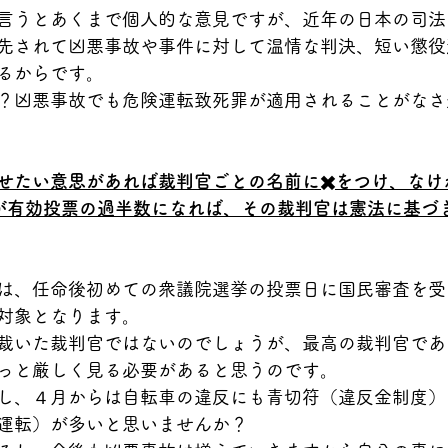
言うとあくまで個人的な意見ですが、近年の日本の司法
先されて凶悪事故や事件に対して温情な判決、短い懲役
るからです。
？凶悪事故でも危険運転致死罪が適用されることがなさ
せたい意思があれば裁判官ごとの名前に✖️をつけ、なけ
が有効投票の過半数になれば、その裁判官は憲法に基づ
は、任命後初めての衆議院選挙の投票日に国民審査を受
対象となります。
裁いた裁判官ではないのでしょうが、最高の裁判官であ
っと厳しく見る必要があると思うのです。
し、４月からは自転車の違反にも青切符（違反金制度）
運転）が多いと思いませんか？