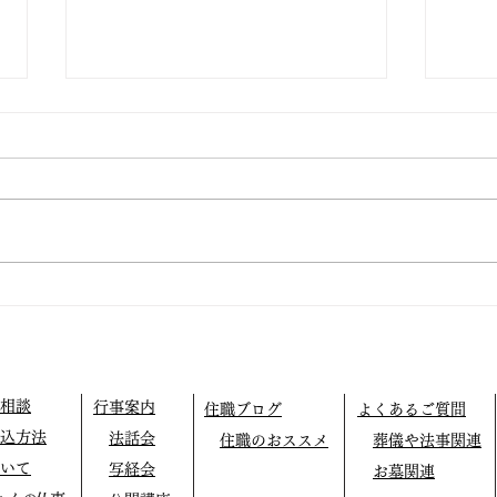
仏教
阿弥陀の眼の中で生きてみよ
う
相談
行事案内
住職ブログ
よくあるご質問
込方法
法話会
住職のおススメ
葬儀や法事関連
いて
写経会
お墓関連