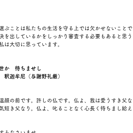
選ぶことは私たちの生活を守る上では欠かせないことで
決を出しているかをしっかり審査する必要もあると思う
私は大切に思っています。
世か　待ちませし
　釈迦牟尼（与謝野礼厳）
温顔の前です。許しの仏です。仏よ、我は愛うすき父な
気短き父なり。仏よ、叱ることなく心長く待ちまし給え
すみなさいませ。