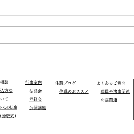
八月
⭕️
方で
ます
仏教テレフォン相談
［宇
（4
14
超
講
［群
相談
行事案内
住職ブログ
よくあるご質問
教使
込方法
法話会
住職のおススメ
葬儀や法事関連
南柏
時〜
いて
写経会
お墓関連
ゃんの仏事
公開講座
(帰敬式)