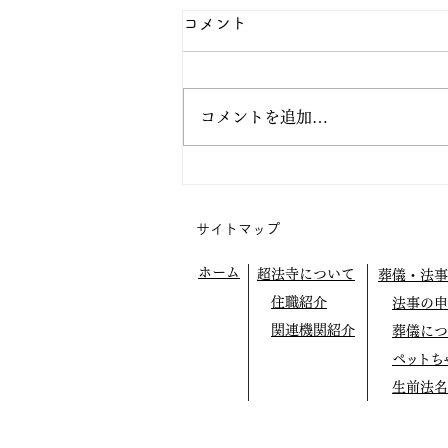
コメント
コメントを追加…
阿弥陀の眼の中で生きてみよ
う
サイトマップ
ホーム
超法寺について
葬儀・法事
住職紹介
法事の申
関連機関紹介
葬儀につ
ペットち
生前法名