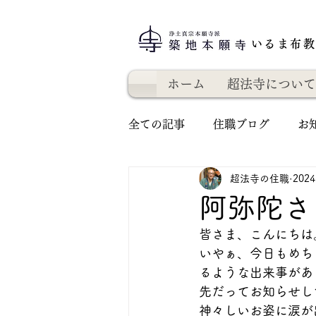
いるま布
ホーム
超法寺について
全ての記事
住職ブログ
お
超法寺の住職
202
阿弥陀さ
皆さま、こんにちは
いやぁ、今日もめち
るような出来事があ
先だってお知らせし
神々しいお姿に涙が