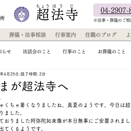
​ちょう ほ う じ
04-2907-
超法寺
教所
​※法事・葬儀のご
葬儀・法事相談
行事案内
住職のブログ
よ
知らせ
法話会のこと
行事のこと
お葬儀のこと
4年6月25日
読了時間: 2分
まが超法寺へ
。
ゃくちゃ暑くなりましたね。真夏のようです。今日は超
りました。
ておりました阿弥陀如来像が本日無事にご安置されまし
出てくるようです。