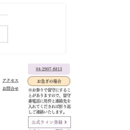
の行事予定
九日（日曜）の写経会は、遠
の新盆参りがあるため休会し
。 七日（金曜）正行寺布教
都宮市泉町］13時30分〜
0分2席） 二十二日（土曜）
時〜盂蘭盆（歓喜会）法要
法寺本堂にて
師/艸香雄道師
04-2907-8813
馬県藤岡市・西蓮寺住職・布
アクセス
お急ぎの場合
］ 二十四日（月曜）正満寺
お問合せ
分院布教［千葉県柏市］10
※お参りで留守にするこ
とがありますので、留守
40分一席
番電話に用件と連絡先を
入れてくだされば折り返
しご連絡いたします。
公式ライン登録