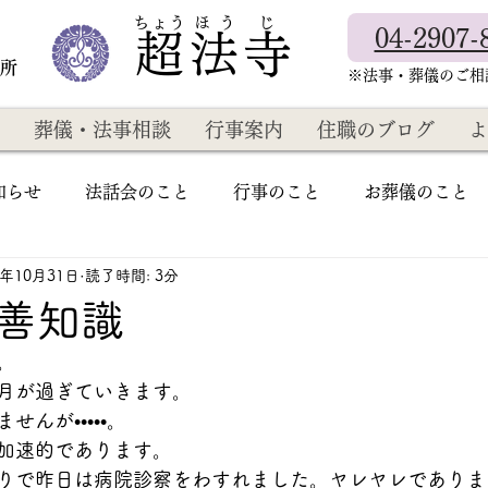
​ちょう ほ う じ
04-2907-
超法寺
教所
​※法事・葬儀のご
葬儀・法事相談
行事案内
住職のブログ
よ
知らせ
法話会のこと
行事のこと
お葬儀のこと
4年10月31日
読了時間: 3分
善知識
。
月が過ぎていきます。
んが•••••。
加速的であります。
りで昨日は病院診察をわすれました。ヤレヤレでありま