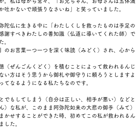
か。私は母から常々、「お兄ちゃん、お母さんは五体満
か吐かないで頑張りなさいね」と笑っていました。
弥陀仏に生きる中に「わたしくしを救ったものは手足の
感謝すべきわたしの善知識（仏道に導いてくれた師）で
た。
』のお言葉一つ一つを深く味読（みどく）され、心から
徳（ぜんごんくどく）を積むことによって救われるんじ
ない方はそう思うから御札や御守りに頼ろうとしますよ
ってなるようになる私たちなのです。
とでもしてしまう（自分は正しい、相手が悪い）などと
ん）な私が、このまま阿弥陀如来の大悲の御手（みて）
まかせすることができた時、初めてこの私が救われるん
ました。