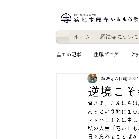
いるま布
ホーム
超法寺について
全ての記事
住職ブログ
お
超法寺の住職
202
逆境こそ
皆さま、こんにちは
あっという間に１０
マッハ１１とは申しませ
私の人生「老い」も
日々忘れることばか