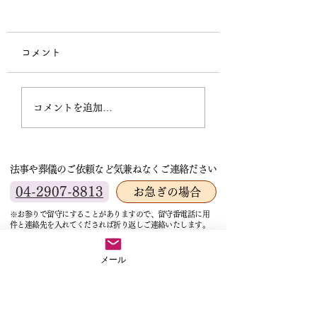
宗祖降誕会（安穏
会）中止のお知ら
コメント
本日の法要はご講師
の出講キャンセルと
秋季彼岸法要講師依頼
葬儀へ行くため残念
コメントを追加…
中止とさせていただ
す。いわゆるドタキ
大変困った事態にな
法事や葬儀のご依頼など気兼ねなくご連絡ださい
た。 お寺を預かる
して、皆様に重大な
04-2907-8813
お急ぎの場合
をおかけすることと
※お参りで留守にすることがありますので、留守番電話に用
心よりお詫び申しあ
件と連絡先を入れてくだされば折り返しご連絡いたします。
す。 超法寺始まっ
サイトマップ
初めてのことで驚い
メール
ホーム
す。 他寺院で聞く
超法寺について
住職ブログ
常は講師の都合でキ
住職紹介
住職のおススメ
ルする時は講師が代