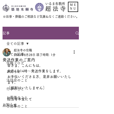
いるま布教所
ME
超 法 寺
NU
​※法事・葬儀のご相談など気兼ねなくご連絡ください。
記事
全ての記事
超法寺の住職
全ての記事
2023年8月28日
読了時間: 1分
発送作業のご案内
住職ブログ
皆さま、こんにちは。
来月4日14時〜発送作業をします。
お知らせ
お手伝いくださる方、是非お願いいたし
法話会のこと
ます。
［強制はいたしません］
行事のこと
お葬儀のこと
超法寺本堂にて
お知らせ
ご法事のこと