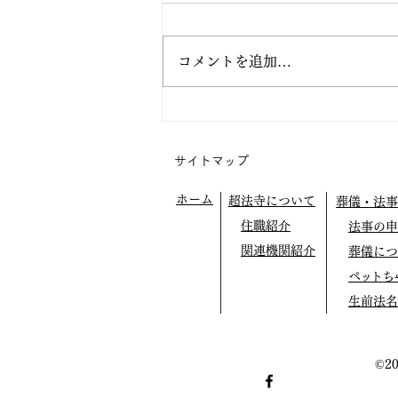
コメントを追加…
阿弥陀の眼の中で生きてみよ
う
サイトマップ
ホーム
超法寺について
葬儀・法事
住職紹介
法事の申
関連機関紹介
葬儀につ
ペットち
生前法名
©2