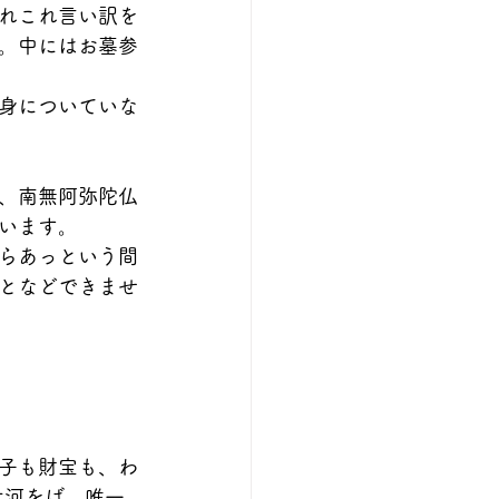
れこれ言い訳を
。中にはお墓参
身についていな
、南無阿弥陀仏
います。
らあっという間
となどできませ
子も財宝も、わ
大河をば、唯一