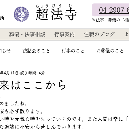
​ちょう ほ う じ
04-2907-
超法寺
教所
​※法事・葬儀のご
葬儀・法事相談
行事案内
住職のブログ
よ
知らせ
法話会のこと
行事のこと
お葬儀のこと
5年4月11日
読了時間: 4分
来はここから
。
めましたね。
桜も必ず散ります。
い時や元気な時を失っていくのです。また人間は常に「
た途端に不安から苦しんでいきます。