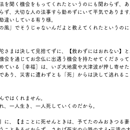
法を聞く機会をもってくれたというのにも関わらず、あ
らず、大切な人の法事すら勤めずにいて平気であります
勘違いしている有り様。
の風」でそうじゃないんだよと教えてくれたというのに
陀さまは決して見捨てずに、【救わずにはおれない】と
機会を通じてお念仏に出遇う機会を持たせてくださって
めている［幸福］は、いざ大地震や大津波が押し寄せた
であり、災害に遭わずとも「死」からは決して逃れるこ
んではくれません。
れ、一人生き、一人死していくのだから。
』に、【まことに死せんときは、予てたのみおきつる妻
うことあるべからず。されば死出の山路のすえ•三塗の