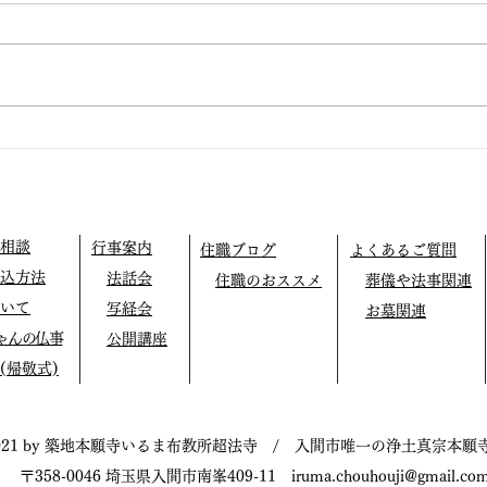
⭕️
方で
ます
仏教テレフォン相談
［宇
（4
14
超
講
［群
相談
行事案内
住職ブログ
よくあるご質問
教使
込方法
法話会
住職のおススメ
葬儀や法事関連
南柏
時〜
いて
写経会
お墓関連
ゃんの仏事
公開講座
(帰敬式)
021 by 築地本願寺いるま布教所超法寺 / 入間市唯一の浄土真宗本願
〒358-0046 埼玉県入間市南峯409-11
iruma.chouhouji@gmail.co