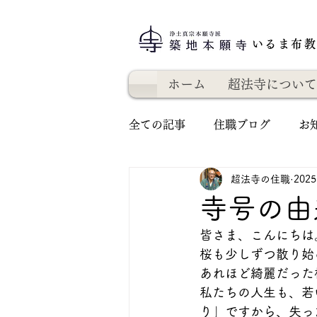
いるま布
ホーム
超法寺について
全ての記事
住職ブログ
お
超法寺の住職
202
寺号の由
皆さま、こんにちは
桜も少しずつ散り始
あれほど綺麗だった
私たちの人生も、若
り」ですから、失っ