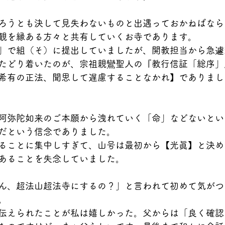
ろうとも決して見失わないものと出遇っておかねばなら
観を縁ある方々と共有していくお寺であります。
」で組（そ）に提出していましたが、開教担当から急遽
たどり着いたのが、宗祖親鸞聖人の『教行信証「総序」
希有の正法、聞思して遅慮することなかれ】でありまし
阿弥陀如来のご本願から洩れていく「命」などないとい
だという信念でありました。
ることに集中しすぎて、山号は最初から【光眞】と決め
あることを失念していました。
ん、超法山超法寺にするの？」と言われて初めて気がつ
。
伝えられたことが私は嬉しかった。父からは「良く確認