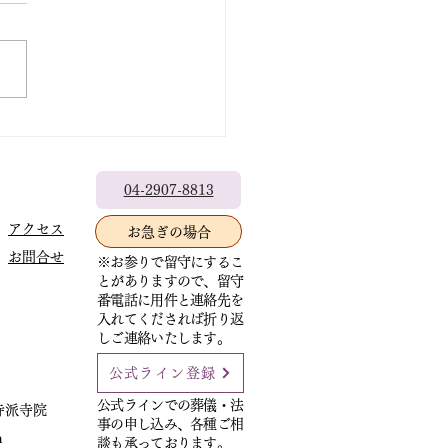
九日（日曜）の写経会は、遠
の新盆参りがあるため休会し
。 七日（金曜）正行寺布教
都宮市泉町］13時30分〜
0分2席） 二十二日（土曜）
時〜盂蘭盆（歓喜会）法要
法寺本堂にて
師/艸香雄道師
04-2907-8813
馬県藤岡市・西蓮寺住職・布
アクセス
お急ぎの場合
］ 二十四日（月曜）正満寺
お問合せ
分院布教［千葉県柏市］10
※お参りで留守にするこ
とがありますので、留守
40分一席
番電話に用件と連絡先を
入れてくだされば折り返
しご連絡いたします。
公式ライン登録
公式ラインでの葬儀・法
寺派寺院
事の申し込み、各種ご相
m
談も承っております。