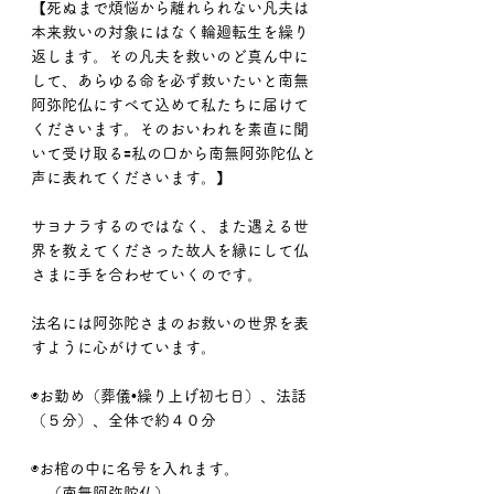
【死ぬまで煩悩から離れられない凡夫は
本来救いの対象にはなく輪廻転生を繰り
返します。その凡夫を救いのど真ん中に
して、あらゆる命を必ず救いたいと南無
阿弥陀仏にすべて込めて私たちに届けて
くださいます。そのおいわれを素直に聞
いて受け取る🟰私の口から南無阿弥陀仏と
声に表れてくださいます。】
サヨナラするのではなく、また遇える世
界を教えてくださった故人を縁にして仏
さまに手を合わせていくのです。
法名には阿弥陀さまのお救いの世界を表
すように心がけています。
◉お勤め（葬儀•繰り上げ初七日）、法話
（５分）、全体で約４０分
◉お棺の中に名号を入れます。
　（南無阿弥陀仏）