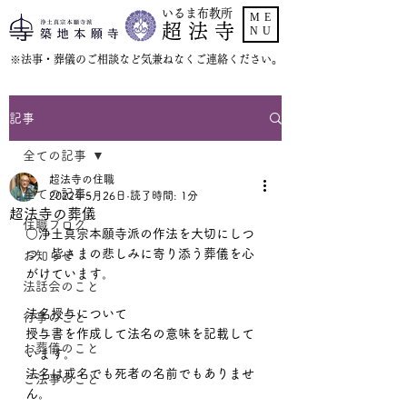
いるま布教所
ME
超 法 寺
NU
​※法事・葬儀のご相談など気兼ねなくご連絡ください。
記事
全ての記事
超法寺の住職
全ての記事
2022年5月26日
読了時間: 1分
超法寺の葬儀
住職ブログ
○浄土真宗本願寺派の作法を大切にしつ
つ、皆さまの悲しみに寄り添う葬儀を心
お知らせ
がけています。
法話会のこと
法名授与について
行事のこと
授与書を作成して法名の意味を記載して
お葬儀のこと
います。
法名は戒名でも死者の名前でもありませ
ご法事のこと
ん。