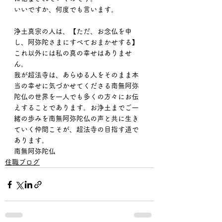
いいですか、何度でも言います。
浄土真宗の人は、【ただ、お念仏を申
し、阿弥陀さまにすべておまかせする】
これ以外には私の真の幸せはありませ
ん。
我が超法寺は、あらゆる人をそのまま本
当の幸せに気づかせてくださる南無阿弥
陀仏の世界を一人でも多くの方々にお伝
えすることであります。お浄土までご一
緒の歩みを南無阿弥陀仏の声と共に生き
ていく仲間こそが、超法寺の目指す道で
あります。
南無阿弥陀仏
住職ブログ