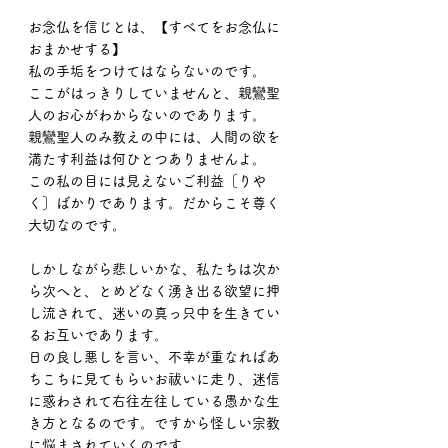
お念仏を信じとは、【すべてをお念仏に
おまかせする】
私の手垢をつけてはならないのです。
ここがはっきりしていませんと、親鸞聖
人のお心がわからないのであります。
親鸞聖人のみ教えの中には、人間の欲を
満たす利益は何ひとつありませんよ。
この私の目には見えないご利益［りや
く］ばかりであります。だからこそ尊く
大切なのです。
しかしながら悲しいかな、私たちは次か
ら次へと、とめどなく湧き出る欲望に押
し流されて、迷いの真っ只中を生きてい
るお互いであります。
日の良し悪しを言い、不幸が重なればあ
ちこちに見てもらいお祓いに走り、迷信
に惑わされて右往左往している愚かな生
き方となるのです。ですから怪しい宗教
に悩まされていくのです。