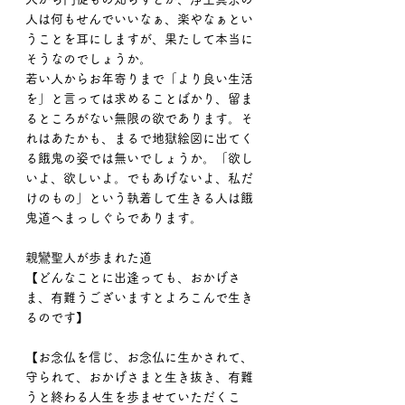
人は何もせんでいいなぁ、楽やなぁとい
うことを耳にしますが、果たして本当に
そうなのでしょうか。
若い人からお年寄りまで「より良い生活
を」と言っては求めることばかり、留ま
るところがない無限の欲であります。そ
れはあたかも、まるで地獄絵図に出てく
る餓鬼の姿では無いでしょうか。「欲し
いよ、欲しいよ。でもあげないよ、私だ
けのもの」という執着して生きる人は餓
鬼道へまっしぐらであります。
親鸞聖人が歩まれた道
【どんなことに出逢っても、おかげさ
ま、有難うございますとよろこんで生き
るのです】
【お念仏を信じ、お念仏に生かされて、
守られて、おかげさまと生き抜き、有難
うと終わる人生を歩ませていただくこ