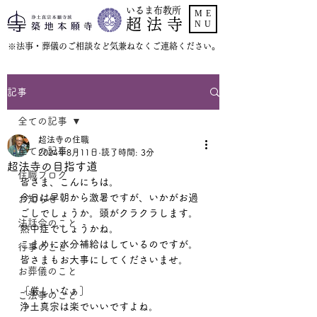
いるま布教所
ME
超 法 寺
NU
​※法事・葬儀のご相談など気兼ねなくご連絡ください。
記事
全ての記事
超法寺の住職
全ての記事
2024年8月11日
読了時間: 3分
超法寺の目指す道
住職ブログ
皆さま、こんにちは。
今日は早朝から激暑ですが、いかがお過
お知らせ
ごしでしょうか。頭がクラクラします。
法話会のこと
熱中症でしょうかね。
こまめに水分補給はしているのですが。
行事のこと
皆さまもお大事にしてくださいませ。
お葬儀のこと
［厳しいなぁ］
ご法事のこと
浄土真宗は楽でいいですよね。