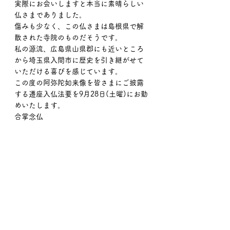
実際にお会いしますと本当に素晴らしい
仏さまでありました。
傷みも少なく、この仏さまは島根県で解
散された寺院のものだそうです。
私の源流、広島県山県郡にも近いところ
から埼玉県入間市に歴史を引き継がせて
いただける喜びを感じています。
この度の阿弥陀如来像を皆さまにご披露
する遷座入仏法要を9月28日(土曜)にお勤
めいたします。
合掌念仏