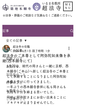
いるま布教所
ME
超 法 寺
NU
​※法事・葬儀のご相談など気兼ねなくご連絡ください。
記事
全ての記事
超法寺の住職
全ての記事
2024年6月1日
読了時間: 1分
超法寺のご本尊として阿弥陀如来像を承
住職ブログ
継(西本願寺にて)
5月29日、総代の岡さんと一緒に京都、西
お知らせ
本願寺(ご本山)へ新しく超法寺のご本尊と
法話会のこと
して承継することになりました阿弥陀如
来像を受けに行ってきました。
行事のこと
一年ぶりの西本願寺参拝に私も岡さんも
お葬儀のこと
気持ちが引き締まる思いでした。
同時に阿弥陀さまにお会い出来ることに
ご法事のこと
ドキドキが止まりませんでした。