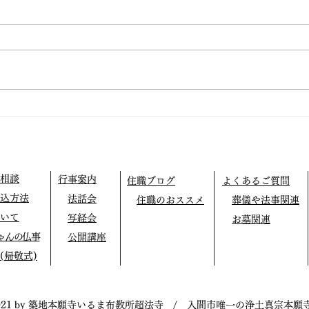
仏教
阿弥陀の眼の中で生きてみよ
う
相談
行事案内
住職ブログ
よくあるご質問
込方法
法話会
住職のおススメ
葬儀や法事関連
いて
写経会
お墓関連
ゃんの仏事
公開講座
(帰敬式)
021 by 築地本願寺いるま布教所超法寺 / 入間市唯一の浄土真宗本願