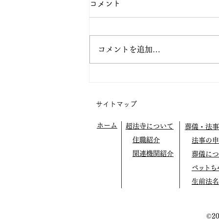
コメント
コメントを追加…
宇都宮での布教 正行寺さま
サイトマップ
ホーム
超法寺について
葬儀・法事
住職紹介
法事の申
関連機関紹介
葬儀につ
ペットち
生前法名
©2