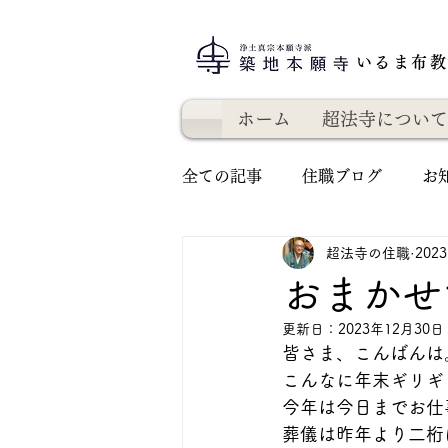
いるま布
ホーム
超法寺について
全ての記事
住職ブログ
お
超法寺の住職
202
おまかせ
更新日：
2023年12月30日
皆さま、こんばんは
こんなに年末ギリギ
今年は今日までお仕
葬儀は昨年より二桁