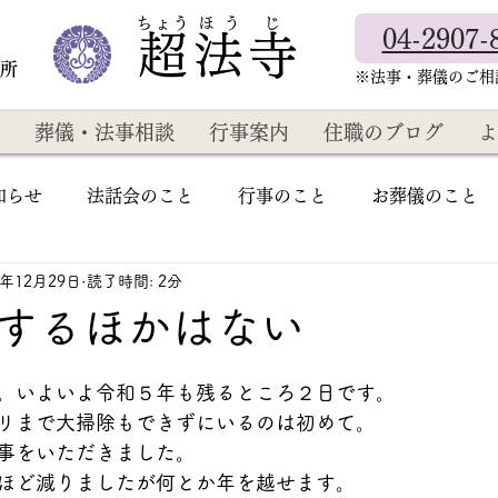
​ちょう ほ う じ
04-2907-
超法寺
教所
​※法事・葬儀のご
葬儀・法事相談
行事案内
住職のブログ
よ
知らせ
法話会のこと
行事のこと
お葬儀のこと
3年12月29日
読了時間: 2分
するほかはない
。いよいよ令和５年も残るところ２日です。
リまで大掃除もできずにいるのは初めて。
事をいただきました。
ほど減りましたが何とか年を越せます。