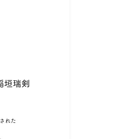
稲垣瑞剣
された
。